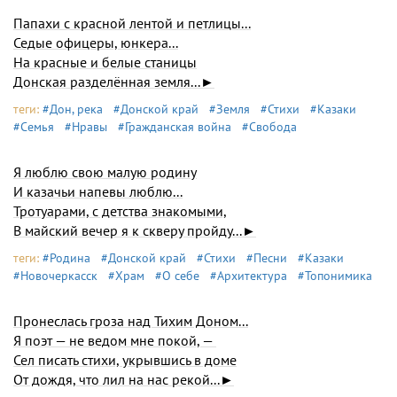
Папахи с красной лентой и петлицы...
Седые офицеры, юнкера...
На красные и белые станицы
Донская разделённая земля...►
теги:
#Дон, река
#Донской край
#Земля
#Стихи
#Казаки
#Семья
#Нравы
#Гражданская война
#Свобода
Я люблю свою малую родину
И казачьи напевы люблю...
Тротуарами, с детства знакомыми,
В майский вечер я к скверу пройду...►
теги:
#Родина
#Донской край
#Стихи
#Песни
#Казаки
#Новочеркасск
#Храм
#О себе
#Архитектура
#Топонимика
Пронеслась гроза над Тихим Доном...
Я поэт — не ведом мне покой, —
Сел писать стихи, укрывшись в доме
От дождя, что лил на нас рекой...►