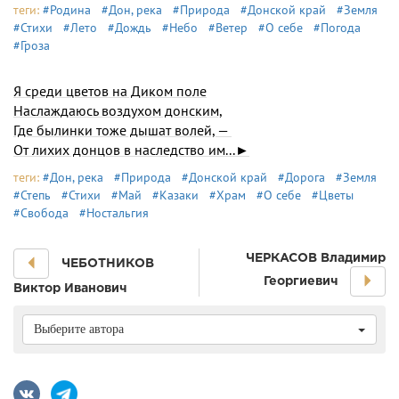
теги:
#Родина
#Дон, река
#Природа
#Донской край
#Земля
#Стихи
#Лето
#Дождь
#Небо
#Ветер
#О себе
#Погода
#Гроза
Я среди цветов на Диком поле
Наслаждаюсь воздухом донским,
Где былинки тоже дышат волей, —
От лихих донцов в наследство им...►
теги:
#Дон, река
#Природа
#Донской край
#Дорога
#Земля
#Степь
#Стихи
#Май
#Казаки
#Храм
#О себе
#Цветы
#Свобода
#Ностальгия
ЧЕРКАСОВ Владимир
ЧЕБОТНИКОВ
Георгиевич
Виктор Иванович
Выберите автора