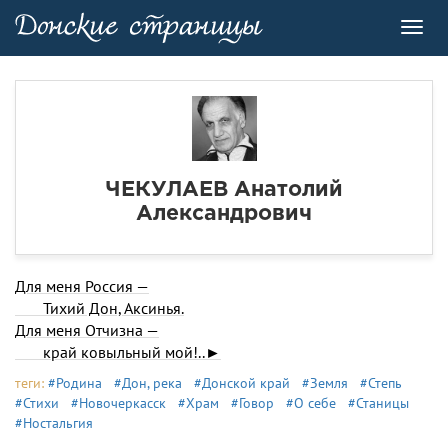
Toggl
navig
ЧЕКУЛАЕВ Анатолий
Александрович
Для меня Россия —
Тихий Дон, Аксинья.
Для меня Отчизна —
край ковыльный мой!..►
теги:
#Родина
#Дон, река
#Донской край
#Земля
#Степь
#Стихи
#Новочеркасск
#Храм
#Говор
#О себе
#Станицы
#Ностальгия