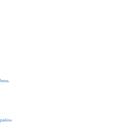
Июнь
 район