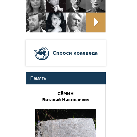
Cпроси краеведа
Память
СЁМИН
Виталий Николаевич