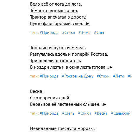
Бело всё от лога до лога,
Тёмного пятнышка нет.
Трактор впечатал в дорогу,
Будто фарфоровый, след...►
теги:
#Природа
#Стихи
#Зима
#Снег
Тополиная пуховая метель
Разгулялась вдоль и поперёк Ростова.
Три недели эта канитель
В ноздри лезть и в окна лезть готова...►
теги:
#Природа
#Ростов-на-Дону
#Стихи
#Лето
#
Весна!
С сотворения дней
Вновь зов её явственный слышен...►
теги:
#Природа
#Степь
#Стихи
#Весна
#Сальский
Невиданные треснули морозы,