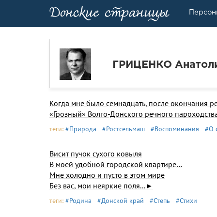
Персон
ГРИЦЕНКО Анатол
Когда мне было семнадцать, после окончания р
«Грозный» Волго-Донского речного пароходства
теги:
#Природа
#Ростсельмаш
#Воспоминания
#О 
Висит пучок сухого ковыля
В моей удобной городской квартире…
Мне холодно и пусто в этом мире
Без вас, мои неяркие поля...►
теги:
#Родина
#Донской край
#Степь
#Стихи