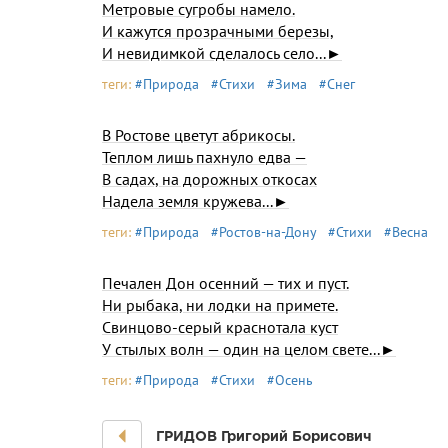
Метровые сугробы намело.
И кажутся прозрачными березы,
И невидимкой сделалось село...►
теги:
#Природа
#Стихи
#Зима
#Снег
В Ростове цветут абрикосы.
Теплом лишь пахнуло едва —
В садах, на дорожных откосах
Надела земля кружева...►
теги:
#Природа
#Ростов-на-Дону
#Стихи
#Весна
Печален Дон осенний — тих и пуст.
Ни рыбака, ни лодки на примете.
Свинцово-серый краснотала куст
У стылых волн — один на целом свете...►
теги:
#Природа
#Стихи
#Осень
ГРИДОВ Григорий Борисович