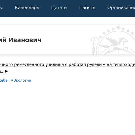
ы
Календарь
Цитаты
Память
Организаци
ий Иванович
ечного ремесленного училища я работал рулевым на теплоход
...►
себе
#Экология