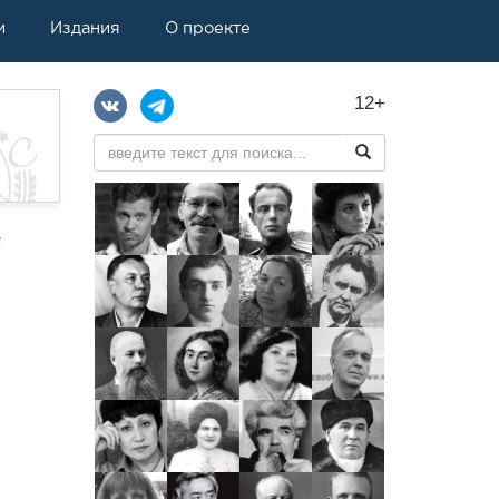
и
Издания
О проекте
12+
е