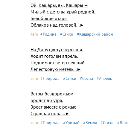
Ой, Кашары, вы, Кашары —
Милый с детства край родной, —
Белобокие отары
Облаков над головой...►
теги:
#Родина
#Стихи
#Кашарский район
На Дону цветут черешни.
Ходит гоголем апрель.
Поднимает ветер вешний
Лепестковую метель...►
теги:
#Природа
#Стихи
#Весна
#Апрель
Ветры бездорожьем
Бродят до утра.
Зреет вместе с рожью
Страдная пора...►
теги:
#Природа
#Урожай
#Земля
#Стихи
#Лето