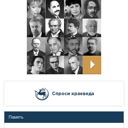
Cпроси краеведа
Память