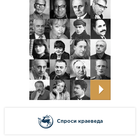
Cпроси краеведа