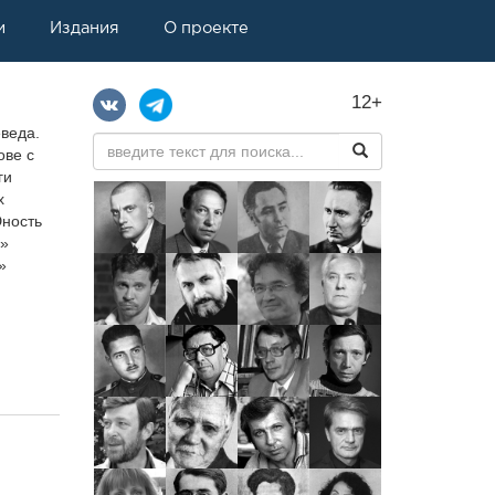
и
Издания
О проекте
12+
веда.
ове с
ги
х
Юность
и»
»