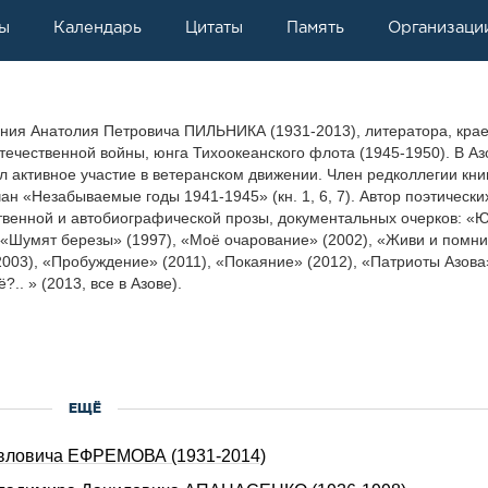
ы
Календарь
Цитаты
Память
Организаци
ения Анатолия Петровича ПИЛЬНИКА (1931-2013), литератора, крае
течественной войны, юнга Тихоокеанского флота (1945-1950). В Аз
л активное участие в ветеранском движении. Член редколлегии кни
ан «Незабываемые годы 1941-1945» (кн. 1, 6, 7). Автор поэтически
твенной и автобиографической прозы, документальных очерков: «
 «Шумят березы» (1997), «Моё очарование» (2002), «Живи и помн
2003), «Пробуждение» (2011), «Покаяние» (2012), «Патриоты Азова
?.. » (2013, все в Азове).
ЕЩЁ
авловича ЕФРЕМОВА (1931-2014)