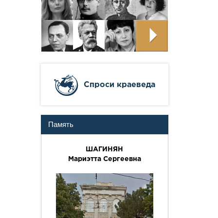
Cпроси краеведа
Память
ШАГИНЯН
Мариэтта Сергеевна