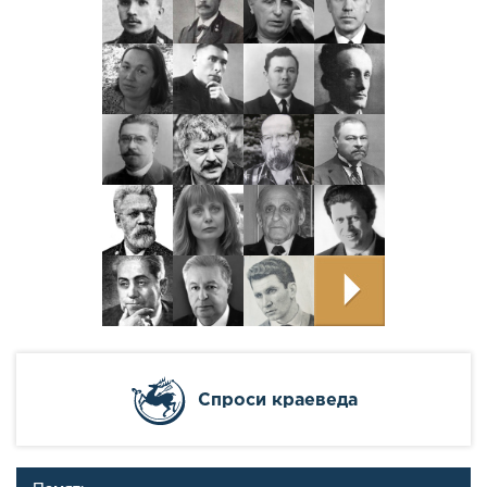
Cпроси краеведа