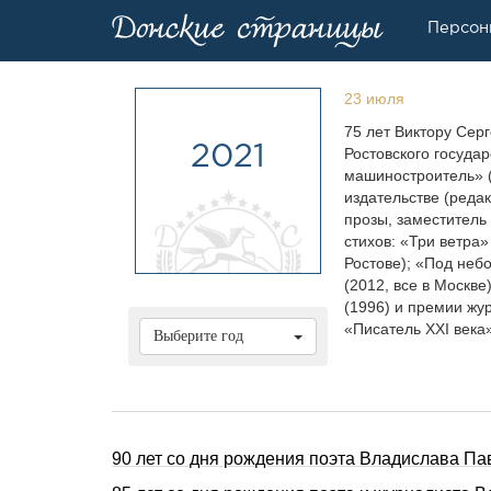
Персон
23 июля
75 лет Виктоpу Сеp
2021
Ростовского госуда
машиностроитель» (
издательстве (реда
прозы, заместитель 
стихов: «Три ветра»
Ростове); «Под небо
(2012, все в Москв
(1996) и премии ж
«Писатель XXI века»
Выберите год
90 лет со дня pождения поэта Владислава П