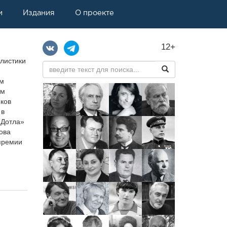
и
Издания
О проекте
12+
алистики
ом
ом
иков
 в
«Дотла»
ова
премии