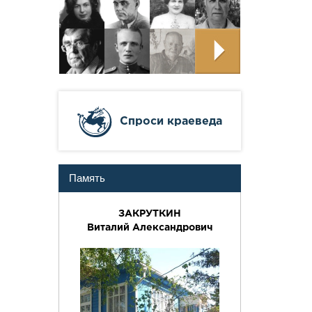
Cпроси краеведа
Память
ЗАКРУТКИН
Виталий Александрович