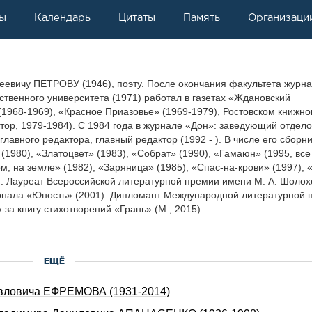
ы
Календарь
Цитаты
Память
Организаци
геевичу ПЕТРОВУ (1946), поэту. После окончания факультета журн
рственного университета (1971) работал в газетах «Ждановский
1968-1969), «Красное Приазовье» (1969-1979), Ростовском книжн
ктор, 1979-1984). С 1984 года в журнале «Дон»: заведующий отдел
главного редактора, главный редактор (1992 - ). В числе его сборн
 (1980), «Златоцвет» (1983), «Собрат» (1990), «Гамаюн» (1995, все
м, на земле» (1982), «Заряница» (1985), «Спас-на-крови» (1997), 
е). Лауреат Всероссийской литературной премии имени М. А. Шолох
урнала «Юность» (2001). Дипломант Международной литературной 
 за книгу стихотворений «Грань» (М., 2015).
ЕЩЁ
авловича ЕФРЕМОВА (1931-2014)