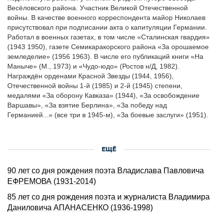
Весёловского района. Участник Великой Отечественной
войны. В качестве военного корреспондента майор Николаев
присутствовал при подписании акта о капитуляции Германии.
Работал в военных газетах, в том числе «Сталинская гвардия»
(1943 1950), газете Семикаракорского района «За орошаемое
земледелие» (1956 1963). В числе его публикаций книги «На
Маныче» (М., 1973) и «Чудо-юдо» (Ростов н/Д, 1982).
Награждён орденами Красной Звезды (1944, 1956),
Отечественной войны 1-й (1985) и 2-й (1945) степени,
медалями «За оборону Кавказа» (1944), «За освобождение
Варшавы», «За взятие Берлина», «За победу над
Германией...» (все три в 1945-м), «За боевые заслуги» (1951).
ЕЩЁ
90 лет со дня pождения поэта Владислава Павловича
ЕФРЕМОВА (1931-2014)
85 лет со дня pождения поэта и журналиста Владимиpа
Даниловича АПАHАСЕHКО (1936-1998)