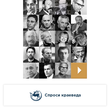
Cпроси краеведа