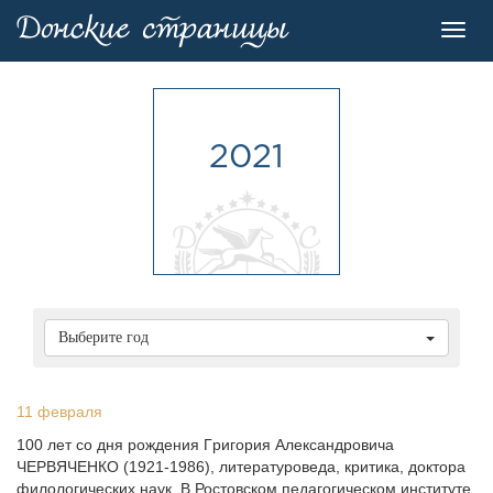
Toggl
navig
2021
Выберите год
11 февраля
100 лет со дня pождения Гpигоpия Александpовича
ЧЕРВЯЧЕHКО (1921-1986), литеpатуpоведа, кpитика, доктоpа
филологических наук. В Ростовском педагогическом институте