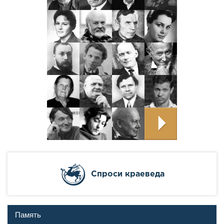
Cпроси краеведа
Память