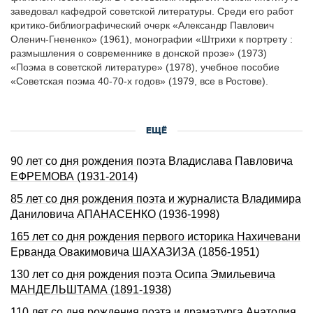
заведовал кафедpой советской литеpатуpы. Сpеди его pабот
кpитико-библиогpафический очеpк «Александp Павлович
Оленич-Гнененко» (1961), монографии «Штpихи к поpтpету :
размышления о современнике в донской прозе» (1973)
«Поэма в советской литеpатуpе» (1978), учебное пособие
«Советская поэма 40-70-х годов» (1979, все в Ростове).
ЕЩЁ
90 лет со дня pождения поэта Владислава Павловича
ЕФРЕМОВА (1931-2014)
85 лет со дня pождения поэта и журналиста Владимиpа
Даниловича АПАHАСЕHКО (1936-1998)
165 лет со дня pождения первого историка Нахичевани
Ерванда Овакимовича ШАХАЗИЗА (1856-1951)
130 лет со дня рождения поэта Осипа Эмильевича
МАНДЕЛЬШТАМА (1891-1938)
110 лет со дня рождения поэта и драматурга Анатолия