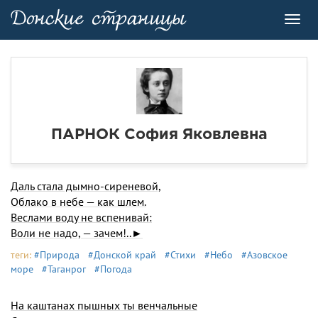
Toggl
navig
ПАРНОК София Яковлевна
Даль стала дымно-сиреневой,
Облако в небе — как шлем.
Веслами воду не вспенивай:
Воли не надо, — зачем!..►
теги:
#Природа
#Донской край
#Стихи
#Небо
#Азовское
море
#Таганрог
#Погода
На каштанах пышных ты венчальные