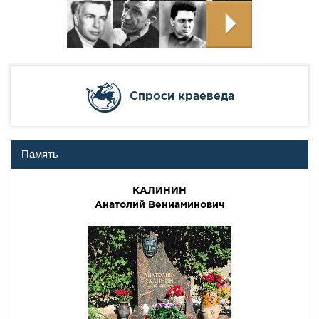
Cпроси краеведа
Память
КАЛИНИН
Анатолий Вениаминович