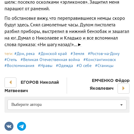
шелк: посекло осколками «эрликонов». Защитил меня
парашют от ранений.
По обстановке вижу, что переправившиеся немцы скоро
будут здесь. Снял самолетные часы. Дулом пистолета
разбил приборы, выстрелил в нижний бензобак и зашагал
на юг. Думал о Нико­лаеве и Кладько и все вспоминал
слова приказа: «Ни шагу назад!»...►
теги:
#Дон, река
#Донской край
#Земля
#Ростов-на-Дону
#Степь
#Великая Отечественная война
#Константиновск
#Воспоминания
#Нравы
#Одежда
#О себе
#Станицы
ЕМЧЕНКО Фёдор
ЕГОРОВ Николай
Яковлевич
Матвеевич
Выберите автора