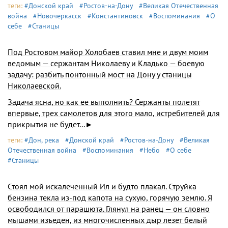
теги:
#Донской край
#Ростов-на-Дону
#Великая Отечественная
война
#Новочеркасск
#Константиновск
#Воспоминания
#О
себе
#Станицы
Под Ростовом майор Холобаев ставил мне и двум моим
ведо­мым — сержантам Николаеву и Кладько — боевую
задачу: раз­бить понтонный мост на Дону у станицы
Николаевской.
Задача ясна, но как ее выполнить? Сержанты полетят
впер­вые, трех самолетов для этого мало, истребителей для
прикрытия не будет...►
теги:
#Дон, река
#Донской край
#Ростов-на-Дону
#Великая
Отечественная война
#Воспоминания
#Небо
#О себе
#Станицы
Стоял мой искалеченный Ил и будто плакал. Струйка
бензина текла из-под капота на сухую, горячую землю. Я
освободился от парашюта. Глянул на ранец — он словно
мышами изъеден, из многочисленных дыр лезет белый