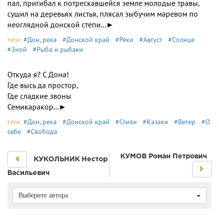
пал, пригибал к потрескавшейся земле молодые травы,
сушил на деревьях листья, плясал зыбучим маревом по
неоглядной донской степи...►
теги:
#Дон, река
#Донской край
#Реки
#Август
#Солнце
#Зной
#Рыба и рыбаки
Откуда я? С Дона!
Где высь да простор,
Где сладкие звоны
Семикаракор...►
теги:
#Дон, река
#Донской край
#Стихи
#Казаки
#Ветер
#О
себе
#Свобода
КУМОВ Роман Петрович
КУКОЛЬНИК Hестор
Васильевич
Выберите автора