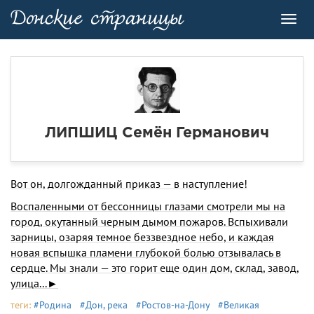
Toggl
navig
ЛИПШИЦ Семён Германович
Вот он, долгожданный приказ — в наступление!
Воспаленными от бессонницы глазами смотрели мы на
город, окутанный черным дымом пожаров. Вспыхивали
зарницы, озаряя темное беззвездное небо, и каждая
новая вспышка пламени глубокой болью отзывалась в
сердце. Мы знали — это горит еще один дом, склад, завод,
улица...►
теги:
#Родина
#Дон, река
#Ростов-на-Дону
#Великая