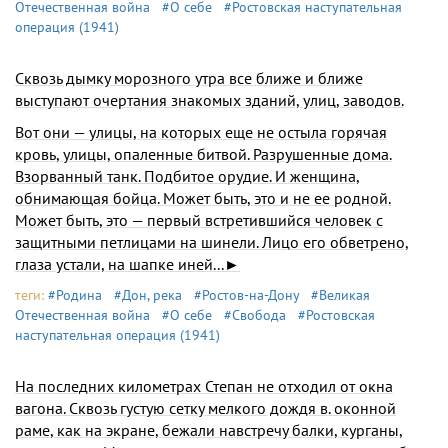
Отечественная война
#О себе
#Ростовская наступательная
операция (1941)
Сквозь дымку морозного утра все ближе и ближе
выступают очертания знакомых зданий, улиц, заводов.
Вот они — улицы, на которых еще не остыла горячая
кровь, улицы, опаленные битвой. Разрушенные дома.
Взорванный танк. Подбитое орудие. И женщина,
обнимающая бойца. Может быть, это и не ее родной.
Может быть, это — первый встретившийся человек с
защитными петлицами на шинели. Лицо его обветрено,
глаза устали, на шапке иней...►
теги:
#Родина
#Дон, река
#Ростов-на-Дону
#Великая
Отечественная война
#О себе
#Свобода
#Ростовская
наступательная операция (1941)
На последних километрах Степан не отходил от окна
вагона. Сквозь густую сетку мелкого дождя в. оконной
раме, как на экране, бежали навстречу балки, курганы,