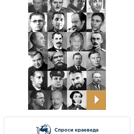
Cпроси краеведа