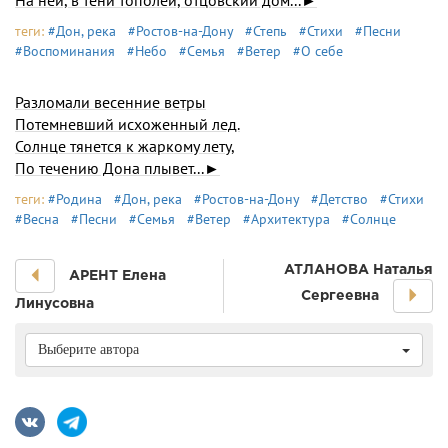
На ней, в тени тополей, отцовский дом...►
теги:
#Дон, река
#Ростов-на-Дону
#Степь
#Стихи
#Песни
#Воспоминания
#Небо
#Семья
#Ветер
#О себе
Разломали весенние ветры
Потемневший исхоженный лед.
Солнце тянется к жаркому лету,
По течению Дона плывет...►
теги:
#Родина
#Дон, река
#Ростов-на-Дону
#Детство
#Стихи
#Весна
#Песни
#Семья
#Ветер
#Архитектура
#Солнце
АТЛАНОВА Наталья
АРЕНТ Елена
Сергеевна
Линусовна
Выберите автора