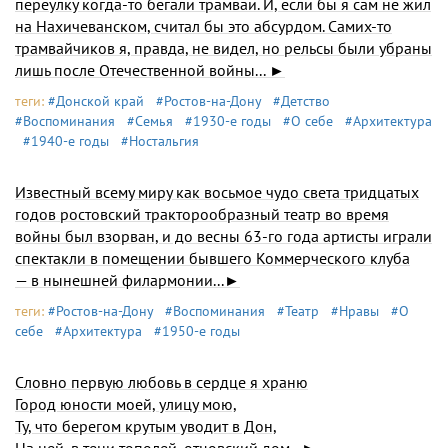
переулку когда-то бегали трамваи. И, если бы я сам не жил
на Нахичеванском, считал бы это абсурдом. Самих-то
трамвайчиков я, правда, не видел, но рельсы были убраны
лишь после Отечественной вой­ны... ►
теги:
#Донской край
#Ростов-на-Дону
#Детство
#Воспоминания
#Семья
#1930-е годы
#О себе
#Архитектура
#1940-е годы
#Ностальгия
Известный всему миру как восьмое чудо света тридцатых
годов ростовский тракторообразный театр во время
войны был взорван, и до весны 63-го года артисты играли
спек­такли в помещении бывшего Коммерческого клуба
— в нынешней филармонии...►
теги:
#Ростов-на-Дону
#Воспоминания
#Театр
#Нравы
#О
себе
#Архитектура
#1950-е годы
Словно первую любовь в сердце я храню
Город юности моей, улицу мою,
Ту, что берегом крутым уводит в Дон,