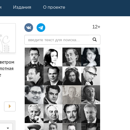
и
Издания
О проекте
12+
 ветром
плотная
е