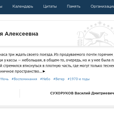
ы
Календарь
Цитаты
Память
Организаци
я Алексеевна
аса три ждать своего поезда. Из продуваемого почти горячим
ди у кассы — небольшая, в общем-то, очередь, но и у нее была 
 стремился втиснуться в плотную часть, где могут только тесне
раничное пространство...►
#Ночь
#Воспоминания
#Небо
#Ветер
#1970-е годы
СУХОРУКОВ Василий Дмитриевич