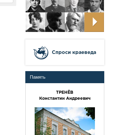
Cпроси краеведа
Память
ТРЕНЁВ
Константин Андреевич