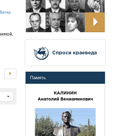
Ветер
зимой.
Cпроси краеведа
Память
КАЛИНИН
Анатолий Вениаминович