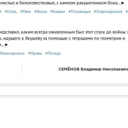
инистые и белоизвестковые, с камнем-ракушечником бока...►
й
#Степь
#Реки
#Весна
#Казаки
#Половодье
#Старочеркасск
#
едставил, каким всегда оживленным был этот спуск до войны 
го, идущего к Якушеву за помощью с тетрадями по геометрии и
и...►
Новочеркасск
#Нравы
#Погода
СЕМЁНОВ Владимир Николаевич