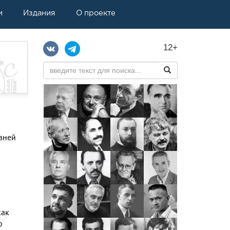
и
Издания
О проекте
12+
овней
как
о