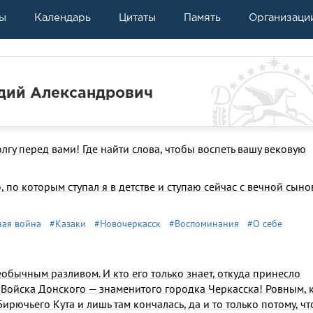
ы
Календарь
Цитаты
Память
Организаци
дий Александрович
лгу перед вами! Где найти слова, чтобы воспеть вашу вековую
 по которым ступал я в детстве и ступаю сейчас с вечной сын
ная война
#Казаки
#Новочеркасск
#Воспоминания
#О себе
обычным разливом. И кто его только знает, откуда принесло
 Войска Донского — знаменитого городка Черкасска! Ровным, 
ирючьего Кута и лишь там кончалась, да и то только потому, чт