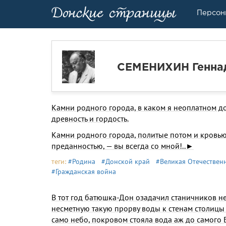
Персон
СЕМЕНИХИН Генна
Камни родного города, в каком я неоплатном до
древность и гордость.
Камни родного города, политые потом и кровью,
преданностью, — вы всегда со мной!..►
теги:
#Родина
#Донской край
#Великая Отечествен
#Гражданская война
В тот год батюшка-Дон озадачил станичников не
несметную такую прорву воды к стенам столицы
само небо, покровом стояла вода аж до самого Б