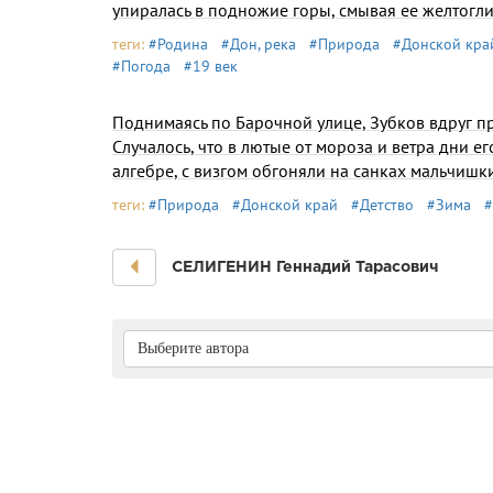
упиралась в подножие горы, смывая ее желтогл
теги:
#Родина
#Дон, река
#Природа
#Донской кра
#Погода
#19 век
Поднимаясь по Барочной улице, Зубков вдруг пр
Случалось, что в лютые от мороза и ветра дни е
алгебре, с визгом обгоняли на санках мальчишк
теги:
#Природа
#Донской край
#Детство
#Зима
#
СЕЛИГЕНИН Геннадий Тарасович
Выберите автора