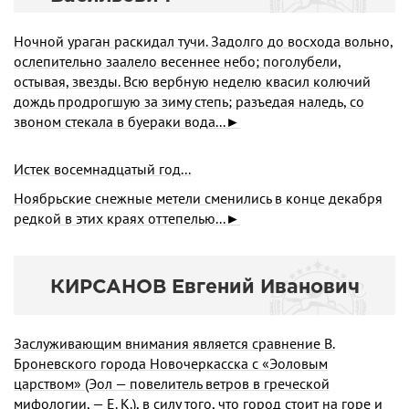
Ночной ураган раскидал тучи. Задолго до восхода вольно,
ослепи­тельно заалело весеннее небо; поголубели,
остывая, звезды. Всю вербную неделю квасил колючий
дождь продрогшую за зиму степь; разъедая на­ледь, со
звоном стекала в буераки вода...►
Истек восемнадцатый год...
Ноябрьские снежные метели сменились в конце декабря
редкой в этих краях оттепелью...►
КИРСАНОВ Евгений Иванович
Заслуживающим внимания является сравнение В.
Броневского города Новочеркасска с «Эоловым
царством» (Эол — повелитель ветров в греческой
мифологии, — Е. К.), в силу того, что город стоит на горе и