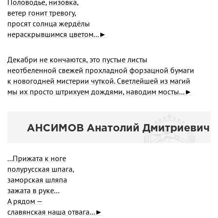
Половодье, низовка,
ветер гонит тревогу,
просят солнца жердёлы
нераскрывшимся цветом...►
Декабри не кончаются, это пустые листы
неотбеленной свежей прохладной форзацной бумаги
к новогодней мистерии чуткой. Светлейшей из магий
мы их просто штрихуем дождями, наводим мосты...►
АНСИМОВ Анатолий Дмитриевич
...Прижата к ноге
полурусская шпага,
заморская шляпа
зажата в руке...
А рядом —
славянская наша отвага...►