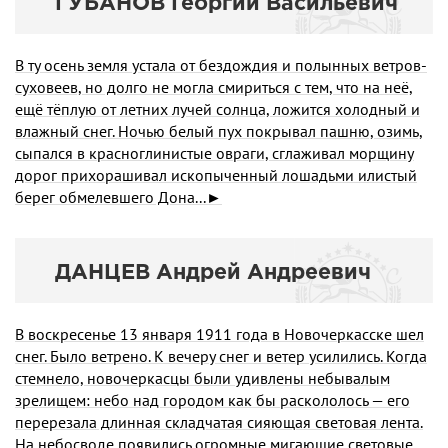
ГУБАНОВ Георгий Васильевич
В ту осень земля устала от бездождия и полынных ветров-
суховеев, но долго не могла смириться с тем, что на неё,
ещё тёплую от летних лучей солнца, ложится холод­ный и
влажный снег. Ночью белый пух покрывал пашню, озимь,
сыпался в красноглинистые овраги, сглаживал морщину
дорог прихорашивал ископыченный лошадьми илистый
берег обмелевшего Дона...►
ДАНЦЕВ Андрей Андреевич
В воскресенье 13 января 1911 года в Новочеркасске шел
снег. Было ветрено. К вечеру снег и ветер усилились. Когда
стемнело, новочеркасцы были удивлены небывалым
зрелищем: небо над городом как бы раскололось — его
перерезала длинная складчатая сияющая световая лента.
На небосводе появились огромные мигающие световые