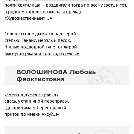
почти святилища — воздвигали тогда по всему свету, и тот,
в родном городе, назывался прежде
«Художественным»...►
Солнце сырое дымится над серой
степью: Танаис, мёрзлый песок.
Гнилью подводной тянет от лирой
выгнутой ржавой коряги, из рук...►
ВОЛОШИНОВА Любовь
Феоктистовна
О чем он думал в ту весну
здесь, у станичной переправы,
где принимает берег правый
приток по имени Аксу?..►