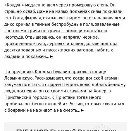
«Колдун» медленно шел через промерзшую степь. Он
страшно ослаб. Даже на малых подъемах си­лы покидали
его. Сопя, фыркая, окатываясь паром, он останавливался и
дико кричал в темные беспро­будные поля, заваленные
снегом. Но кричи не кри­чи — помощи ждать было
неоткуда. Отдышавшись, он напрягал черное,
прокопченное тело, дергался и та­щил дальше полтора
десятка товарных и пассажир­ских вагонов, набитых
людьми и поклажей...►
По преданию, Кондрат Булавин проклял станицу
Левыкинскую. Рассказывают, что когда донской ата­ман
задумал потягаться с царем Петром, волю добыть бедному
люду, поспешил он со своими есаулами на Хопер, в
Пристанский городок. К Пристани тогда много
пробивалось беглых людей из России, готовых схва­титься
с боярами не на живот, а на смерть...►