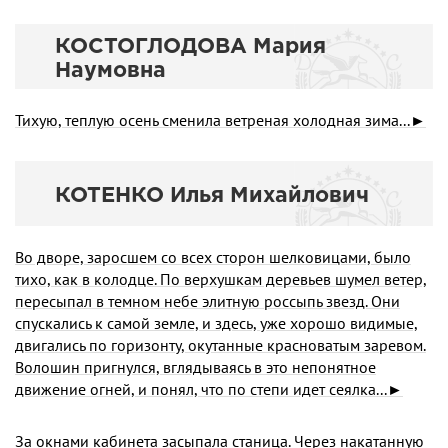
КОСТОГЛОДОВА Мария
Наумовна
Тихую, теплую осень сменила ветреная холодная зима...►
КОТЕНКО Илья Михайлович
Во дворе, заросшем со всех сторон шелковицами, было
тихо, как в колодце. По вер­хушкам деревьев шумел ветер,
пересыпал в темном небе элитную россыпь звезд. Они
спускались к самой земле, и здесь, уже хорошо видимые,
двигались по горизонту, оку­танные красноватым заревом.
Волошин пригнулся, вгляды­ваясь в это непонятное
движение огней, и понял, что по сте­пи идет сеялка...►
За окнами кабинета засыпала станица. Через накатанную