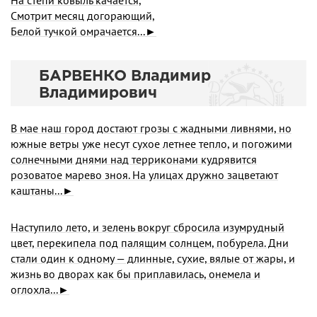
На степи ковыль качается,
Смотрит месяц догорающий,
Белой тучкой омрачается...►
БАРВЕНКО Владимир
Владимирович
В мае наш город достают грозы с жадными ливнями, но
южные ветры уже несут сухое летнее тепло, и погожими
солнечными днями над терриконами кудрявится
розоватое марево зноя. На улицах дружно зацветают
каштаны...►
Наступило лето, и зелень вокруг сбросила изумрудный
цвет, перекипела под палящим солнцем, побурела. Дни
стали один к одному — длинные, сухие, вялые от жары, и
жизнь во дворах как бы приплавилась, онемела и
оглохла...►