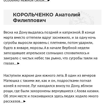
особенно нежной силой...►
КОРОЛЬЧЕНКО Анатолий
Филиппович
Весна на Дону выдалась поздней и капризной. В конце
марта вместо оттепели вдруг заснежило, и за одну ночь
сугробы выросли вровень с плетнями, потом ударили,
будто в январе, морозы. А в начале Вербной недели
запоздавшее апрельское солнышко спохватилось и
заиграло с чистых небес так рьяно, что сугробы таяли на
глазах...►
Наступили жаркие дни южного лета. В один из вечеров
Матюшка с такими же, как и он, подростками погнал
коней в ночное. Луг находился внизу по Дону, вблизи
рощи, где были захоронены вернувшиеся с Азова казаки.
Об этом месте и покоившихся здесь людях ходило много
рассказов...►