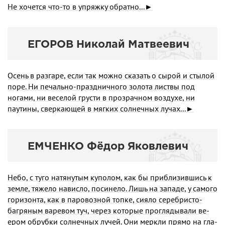
Не хочется что-то в упряжку обратно...►
ЕГОРОВ Николай Матвеевич
Осень в разгаре, если так можно сказать о сырой и стылой
поре. Ни печально-праздничного золота листвы под
ногами, ни веселой грусти в прозрачном воздухе, ни
паутины, сверкающей в мягких солнечных лучах...►
ЕМЧЕНКО Фёдор Яковлевич
Небо, с туго натянутым куполом, как бы приблизившись к
земле, тяжело нависло, посинело. Лишь на западе, у са­мого
горизонта, как в паровозной топке, сияло серебрис­то-
багряным варевом туч, через которые проглядывали ве­
ером обрубки солнечных лучей. Они меркли прямо на гла­