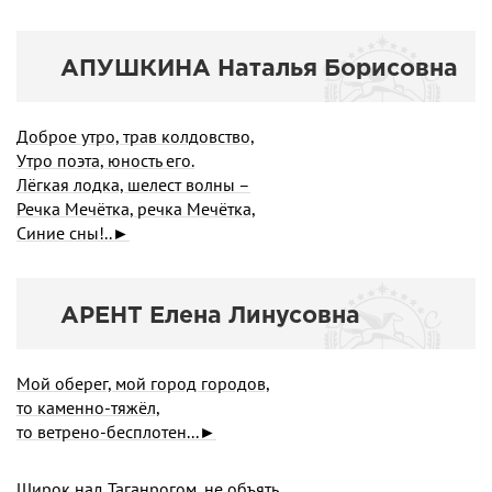
АПУШКИНА Наталья Борисовна
Доброе утро, трав колдовство,
Утро поэта, юность его.
Лёгкая лодка, шелест волны –
Речка Мечётка, речка Мечётка,
Синие сны!..►
АРЕНТ Елена Линусовна
Мой оберег, мой город городов,
то каменно-тяжёл,
то ветрено-бесплотен...►
Широк над Таганрогом, не объять,