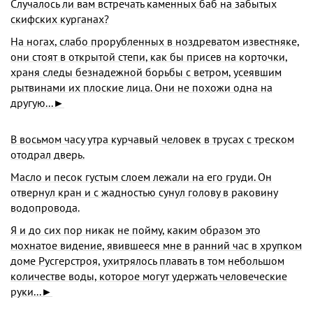
Случалось ли вам встречать каменных баб на забы­тых
скифских курганах?
На ногах, слабо прорубленных в ноздреватом извест­няке,
они стоят в открытой степи, как бы присев на корточки,
храня следы безнадежной борьбы с ветром, усеявшим
рытвинами их плоские лица. Они не похожи одна на
другую...►
В восьмом часу утра курчавый человек в трусах с треском
отодрал дверь.
Масло и песок густым слоем лежали на его груди. Он
отвернул кран и с жадностью сунул голову в рако­вину
водопровода.
Я и до сих пор никак не пойму, каким образом это
мохнатое видение, явившееся мне в ранний час в хруп­ком
доме Русгерстроя, ухитрялось плавать в том не­большом
количестве воды, которое могут удержать человеческие
руки...►