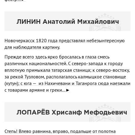
ЛИНИН Анатолий Михайлович
Новочеркасск 1820 года представлял небезынтересную
для наблюдателя картину.
Прежде всего здесь ярко бросалась в глаза смесь
различных национальностей. С северо-запада к городу
вплотную примыкала татарская станица; к северо-востоку,
за рекой Тузловом, располагалось калмыцкое становище
(хутун); с юга — из Нахичевани и Таганрога сюда наезжали
с товарами армяне и греки...►
ЛОПАРЁВ Хрисанф Мефодьевич
Степь! Влево равнина, вправо, подальше от полотна