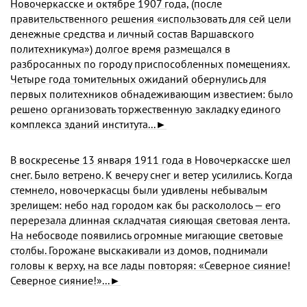
Новочеркасске и октябре 1907 года, (после
правительственного решения «использовать для сей цели
денежные средства и личный состав Варшавского
политехникума») долгое время размещался в
разбросанных по городу приспособленных помещениях.
Четыре года томительных ожиданий обернулись для
первых политехников обнадеживающим известием: было
решено организовать торжественную закладку единого
комплекса зданий института...►
В воскресенье 13 января 1911 года в Новочеркасске шел
снег. Было ветрено. К вечеру снег и ветер усилились. Когда
стемнело, новочеркасцы были удивлены небывалым
зрелищем: небо над городом как бы раскололось — его
перерезала длинная складчатая сияющая световая лента.
На небосводе появились огромные мигающие световые
столбы. Горожане выскакивали из домов, поднимали
головы к верху, на все лады повторяя: «Северное сияние!
Северное сияние!»...►