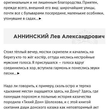
оригинальным и не лишенным благород­ства. Приятен,
прежде всего, внешний его вид: широчайшие ули­цы,
почти все с бульварами посередине, маленькие особняки,
уто­нувшие в садах...►
АННИНСКИЙ Лев Александрович
Стоял тёплый вечер, мостки скрипели и качались, на
берегу кто-то жёг костёр, оттуда неслись нестройные
мужские голоса. Я прислушался — голоса вдруг
соединились в хор, вступила гармонь и понеслись звуки
песни...►
Надо ли говорить, к примеру, сколь остро и терпко
«дыхание места» ощущается здесь, на Дону? Здесь, где
пахнущая порохом и полынью история казачества
породила «Тихий Дон» Шолохова, и с этой книгой
скитания души донского казака как неповторимый акт