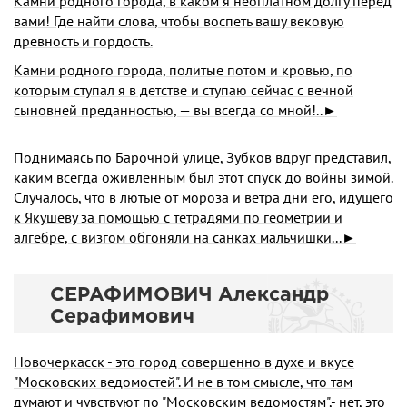
Камни родного города, в каком я неоплатном долгу перед
вами! Где найти слова, чтобы воспеть вашу вековую
древность и гордость.
Камни родного города, политые потом и кровью, по
которым ступал я в детстве и ступаю сейчас с вечной
сыновней преданностью, — вы всегда со мной!..►
Поднимаясь по Барочной улице, Зубков вдруг представил,
каким всегда оживленным был этот спуск до войны зимой.
Случалось, что в лютые от мороза и ветра дни его, идущего
к Якушеву за помощью с тетрадями по геометрии и
алгебре, с визгом обгоняли на санках мальчишки...►
СЕРАФИМОВИЧ Александр
Серафимович
Новочеркасск - это город совершенно в духе и вкусе
"Московских ведомостей". И не в том смысле, что там
думают и чувствуют по "Московским ведомостям",- нет, это