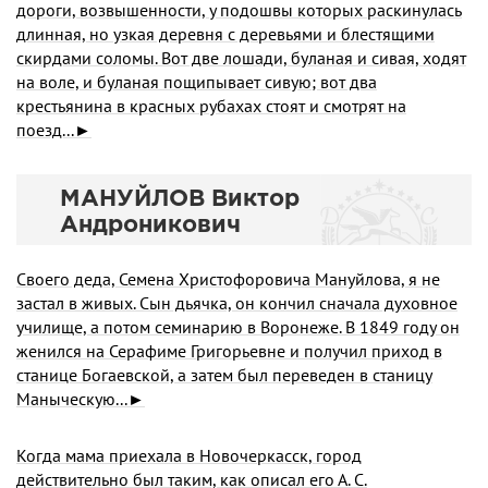
дороги, возвышенности, у подошвы которых раскинулась
длинная, но узкая деревня с деревьями и блестящими
скирдами соломы. Вот две лошади, буланая и сивая, ходят
на воле, и буланая пощипывает сивую; вот два
крестьянина в красных рубахах стоят и смотрят на
поезд...►
МАНУЙЛОВ Виктор
Андроникович
Своего деда, Семена Христофоровича Мануйлова, я не
застал в живых. Сын дьячка, он кончил сначала духовное
училище, а потом семинарию в Воронеже. В 1849 году он
женился на Серафиме Григорьевне и получил приход в
станице Богаевской, а затем был переведен в станицу
Маныческую...►
Когда мама приехала в Новочеркасск, город
действительно был таким, как описал его А. С.