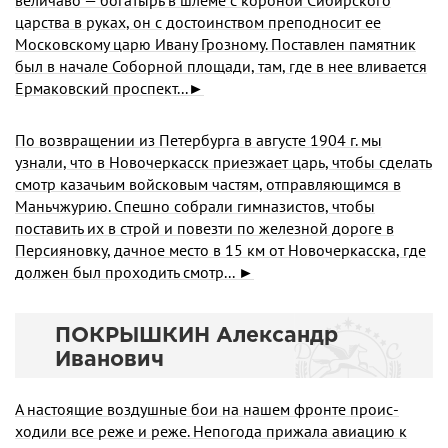
величаво — богатырь в шлеме с короной Сибирского
царства в руках, он с достоинством преподносит ее
Московскому царю Ивану Грозному. Поставлен памятник
был в начале Соборной площади, там, где в нее вли­вается
Ермаковский проспект...►
По возвращении из Петербурга в августе 1904 г. мы
узнали, что в Новочеркасск приезжает царь, чтобы сделать
смотр казачьим войсковым частям, отправ­ляющимся в
Маньчжурию. Спешно собрали гимназистов, чтобы
поставить их в строй и повезти по железной дороге в
Персияновку, дачное место в 15 км от Новочеркасска, где
должен был проходить смотр... ►
ПОКРЫШКИН Александр
Иванович
А настоящие воздушные бои на нашем фронте проис­
ходили все реже и реже. Непогода прижала авиацию к