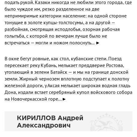
подать рукой. Казаки никогда не любили этого города, где
было чуждое им, резко разделенное на две
непримиримые категории население: на одной стороне
тонущие в золоте купцы-толстосумы, а на другой —
разбойная, смотрящая исподлобья, озорная рабочая
голытьба, с которой по вечерам лучше было не
встречаться — могли и ножом полоснуть... ►
В окне бегут ровные, как стол, кубанские степи. Поезд
пересекает реку Кубань, мелькает преддверие Ростова,
утопающий в зелени Батайск — и мы на границе донской
земли. Жирный чернозем вплотную подступает к полотну
железной дороги, у Аксая мелькает широкая водная гладь
Дона, издали встает серебряный купол войскового собора
на Новочеркасской горе…►
КИРИЛЛОВ Андрей
Александрович