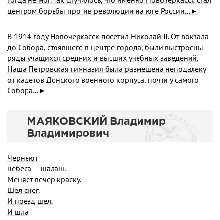
тогда не мог. Так случилось, что именно Новочеркасск стал
центром борьбы против революции на юге России...►
В 1914 году Новочеркасск посетил Николай II. От вокзала
до Собора, стоявшего в центре города, были выстроены
ряды учащихся средних и высших учебных заведений.
Наша Петровская гимназия была размещена неподалеку
от кадетов Донского военного корпуса, почти у самого
Собора...►
МАЯКОВСКИЙ Владимир
Владимирович
Чернеют
небеса — шалаш.
Меняет вечер краску.
Шел снег.
И поезд шел.
И шла