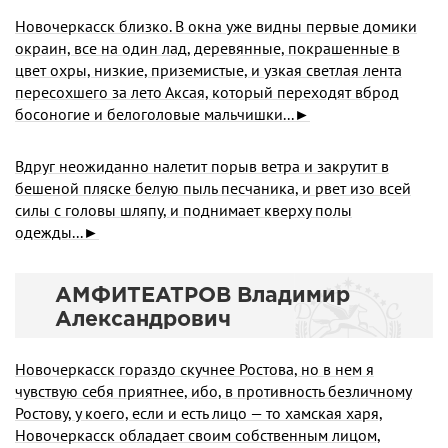
Новочеркасск близко. В окна уже видны первые до­мики
окраин, все на один лад, деревянные, покрашенные в
цвет охры, низкие, приземистые, и узкая светлая лента
пересохшего за лето Аксая, который переходят вброд
босоногие и белоголовые мальчишки...►
Вдруг неожиданно налетит порыв ветра и закрутит в
бешеной пляске белую пыль песчаника, и рвет изо всей
силы с головы шляпу, и поднимает кверху полы
одежды...►
АМФИТЕАТРОВ Владимир
Александрович
Новочеркасск гораздо скучнее Ростова, но в нем я
чувствую себя приятнее, ибо, в противность безличному
Ростову, у коего, если и есть лицо — то хамская харя,
Новочеркасск обладает сво­им собственным лицом,