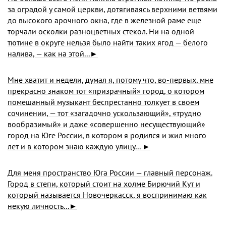
за оградой у самой церкви, дотягиваясь верхними ветвями
до высокого арочного окна, где в железной раме еще
торчали осколки разноцветных стекол. Ни на одной
тютине в округе нельзя было найти таких ягод — белого
налива, — как на этой...►
Мне хватит и недели, думал я, потому что, во-первых, мне
прекрасно знаком тот «призрачный» город, о котором
помешанный музыкант беспрестанно толкует в своем
сочинении, — тот «загадочно ускользающий», «трудно
вообразимый» и даже «совершенно несуществующий»
город на Юге России, в котором я родился и жил много
лет и в котором знаю каждую улицу... ►
Для меня пространство Юга России — главный персонаж.
Город в степи, который стоит на холме Бирючий Кут и
который называется Новочеркасск, я воспринимаю как
некую личность...►