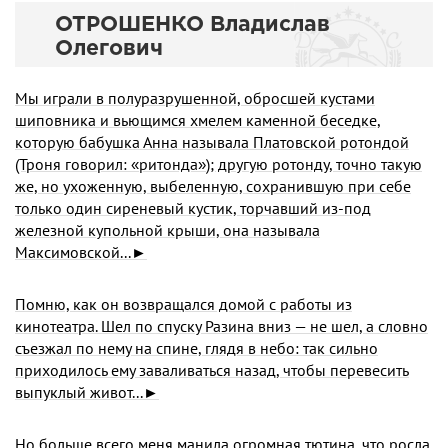
ОТРОШЕНКО Владислав
Олегович
Мы играли в полуразрушенной, обросшей кустами
шиповника и вьющимся хмелем каменной беседке,
которую бабушка Анна называла Платовской ротондой
(Троня говорил:
ритонда
); другую ротонду, точно такую
«
»
же, но ухоженную, выбеленную, сохранившую при себе
только один сиреневый кустик, торчавший из-под
железной купольной крыши, она называла
Максимовской...►
Помню, как он возвращался домой с работы из
кинотеатра. Шел по спуску Разина вниз — не шел, а словно
съезжал по нему на спине, глядя в небо: так сильно
приходилось ему заваливаться назад, чтобы перевесить
выпуклый живот...►
Но больше всего меня манила огромная тютина, что росла