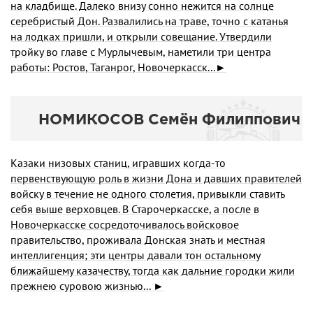
на кладбище. Далеко внизу сонно нежится на солнце
серебристый Дон. Развалились на траве, точно с катанья
на лодках пришли, и открыли совещание. Утвердили
тройку во главе с Мурлычевым, наметили три центра
работы: Ростов, Таганрог, Новочеркасск...►
НОМИКОСОВ Семён Филиппович
Казаки низовых станиц, игравших когда-то
первенствующую роль в жизни Дона и давших правителей
войску в течение не одного столетия, привыкли ставить
себя выше верховцев. В Старочеркасске, а после в
Новочеркасске сосредоточивалось войсковое
правительство, проживала Донская знать и местная
интеллигенция; эти центры давали тон остальному
ближайшему казачеству, тогда как дальние городки жили
прежнею суровою жизнью... ►