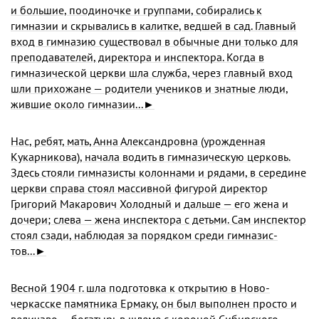
и большие, поодиночке и группами, собирались к
гимназии и скрывались в калитке, ведшей в сад. Главный
вход в гимназию существовал в обычные дни только для
преподавателей, директора и инспектора. Когда в
гимназической церкви шла служба, через главный вход
шли прихожане — родители учеников и знатные люди,
жившие около гимназии...►
Нас, ребят, мать, Анна Александровна (урожденная
Кукарникова), начала водить в гимназическую церковь.
Здесь стояли гимназисты колоннами и рядами, в сере­дине
церкви справа стоял массивной фигурой директор
Григорий Макарович Холодный и дальше — его жена и
дочери; слева — жена инспектора с детьми. Сам инспек­тор
стоял сзади, наблюдая за порядком среди гимназис­
тов...►
Весной 1904 г. шла подготовка к открытию в Ново­
черкасске памятника Ермаку, он был выполнен просто и