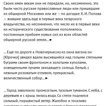
Своих имен векам они не передали, но, несомненно, это
были чисто русские православные люди или пришедшие
из обширной Московии или же — по догадке X. И. Попова
— жившие здесь еще в пер­вые века татарского
владычества, но несомненно, что число их в пер­вые века
их исторического существования пополнялось
постоянным прибоем новых сил из всех областей
обширной русской земли...►
... Ещё по дороге к Новочеркасску из окна вагона он
[Юрочка] уви­дел вдали высившийся над голыми степными
буграми своим фронтоном и золотыми куполами,
освещенными лучами захо­дящего солнца, белый, с
нежным розоватым отливом, пре­красный,
величественный собор...►
... Город заволокло промозглым, тусклым туманом. С неба, с
деревьев и с крыш лилась вода. Со степи поднялся
сильный, порывистый ветер. Жалобно и тоскливо
скрипели и стонали мокрые деревья Александровского