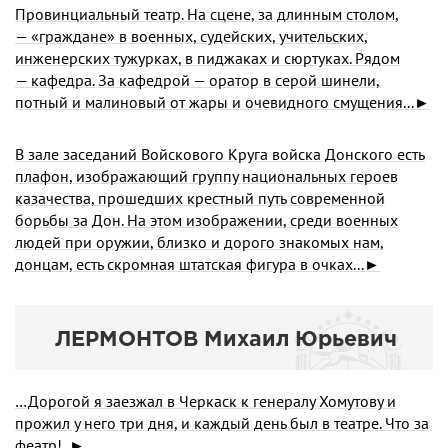
Провинциальный театр. На сцене, за длинным столом,
— «граждане» в военных, судейских, учительских,
инженерских тужурках, в пиджаках и сюртуках. Рядом
— кафедра. За кафедрой — оратор в серой шинели,
потный и малиновый от жары и очевидного смущения...►
В зале заседаний Войскового Круга войска Донского есть
плафон, изображающий группу национальных героев
казачества, прошедших крестный путь современной
борьбы за Дон. На этом изображении, среди военных
людей при оружии, близко и дорого знакомых нам,
донцам, есть скромная штатская фигура в очках...►
ЛЕРМОHТОВ Михаил Юpьевич
…Дорогой я заезжал в Черкаск к генералу Хомутову и
прожил у него три дня, и каждый день был в театре. Что за
феатр!..►