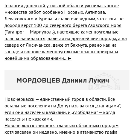
Геология донецкой угольной области уяснилась после
множества работ, особенно Носовых, Антипова,
Леваковскаго и Гурова, и стало очевидным, что с юга, не
доходя верст 100 до северного берега Азовского моря
(Таганрог — Мариуполь), настоящие каменноугольные
пласты начинаются, налегая на древнейшие породы, а на
севере от Лиси­чанска, даже от Бахмута, равно как на
западе и востоке каменноугольные пласты прикрыты
новейшими образованиями...►
МОРДОВЦЕВ Даниил Лукич
Новочеркасск — единственный город в области. Все
остальные поселения на Дону называются „станицами",
если они населены казаками, и „слободами" — когда
населены не казаками.
Новочеркасск считается главным областным городом,
хотя заселен он недавно, именно в атаманство графа