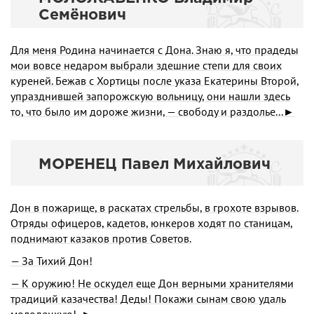
Семёнович
Для меня Родина начинается с Дона. Знаю я, что прадеды
мои вовсе недаром выбрали здешние степи для своих
куреней. Бежав с Хортицы после указа Екатерины Второй,
упразднившей запорожскую воль­ницу, они нашли здесь
то, что было им дороже жиз­ни, — свободу и раздолье...►
МОРЕНЕЦ Павел Михайлович
Дон в пожарище, в раскатах стрельбы, в грохоте взрывов.
Отряды офицеров, кадетов, юнкеров ходят по станицам,
поднимают казаков против Советов.
— За Тихий Дон!
— К оружию! Не оскудел еще Дон верными хранителями
традиций казачества! Деды! Покажи сынам свою удаль