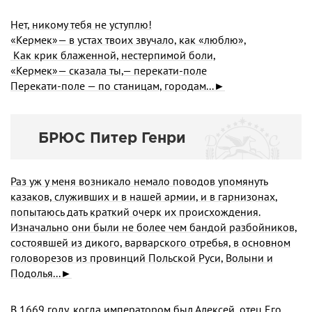
Нет, никому тебя не уступлю!
«Кермек»— в устах твоих звучало, как «люблю»,
Как крик блаженной, нестерпимой боли,
«Кермек»— сказала ты,— перекати-поле
Перекати-поле — по станицам, городам...►
БРЮС Питер Генри
Раз уж у меня возникало немало поводов упомянуть
казаков, служивших и в нашей армии, и в гарнизонах,
попытаюсь дать краткий очерк их происхождения.
Изначально они были не более чем бандой разбойников,
состоявшей из дикого, варварского отребья, в основном
головорезов из провинций Польской Руси, Волыни и
Подолья...►
В 1669 году, когда императором был Алексей, отец Его