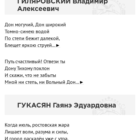
ГИЛЯРОВСКИЙ Владимир
Алексеевич
Дон могучий, Дон широкий
Томно-синею водой
По степи бежит далекой,
Блещет яркою струей...►
Путь счастливый! Отвези ты
Дону Тихому поклон
И скажи, что не забыты
Мной ни степь, ни Вольный Дон...►
ГУКАСЯН Гаянэ Эдуардовна
Когда июль, ростовская жара
Лишает воли, разума и силы,
И город раскалён уже с утра,