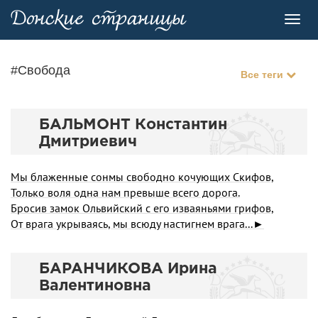
Toggl
navig
#Свобода
Все теги
БАЛЬМОНТ Константин
Дмитриевич
Мы блаженные сонмы свободно кочующих Скифов,
Только воля одна нам превыше всего дорога.
Бросив замок Ольвийский с его изваяньями грифов,
От врага укрываясь, мы всюду настигнем врага...►
БАРАНЧИКОВА Ирина
Валентиновна