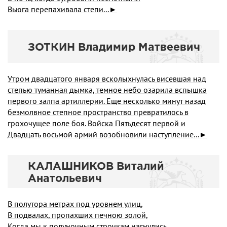
Вьюга перепахивала степи...►
ЗОТКИН Владимир Матвеевич
Утром двадцатого января всколыхнулась висевшая над
степью туманная дымка, темное небо озарила вспышка
первого залпа артиллерии. Еще несколько минут назад
безмолвное степное пространство превратилось в
грохочущее поле боя. Войска Пять­десят первой и
Двадцать восьмой армий возобновили наступле­ние...►
КАЛАШНИКОВ Виталий
Анатольевич
В полутора метрах под уровнем улиц,
В подвалах, пропахших печною золой,
Когда мы к полуночным строчкам нагнулись,