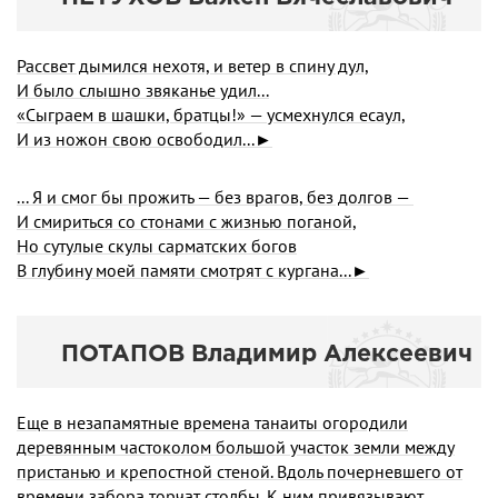
Рассвет дымился нехотя, и ветер в спину дул,
И было слышно звяканье удил...
«Сыграем в шашки, братцы!» — усмехнулся есаул,
И из ножон свою освободил...►
... Я и смог бы прожить — без врагов, без долгов —
И смириться со стонами с жизнью поганой,
Но сутулые скулы сарматских богов
В глубину моей памяти смотрят с кургана...►
ПОТАПОВ Владимир Алексеевич
Еще в незапамятные времена танаиты огородили
деревянным частоколом большой участок земли между
пристанью и крепостной стеной. Вдоль почерневшего от
времени забора торчат столбы. К ним привязывают