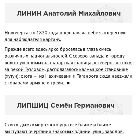
ЛИНИН Анатолий Михайлович
Новочеркасск 1820 года представлял небезынтересную
для наблюдателя картину.
Прежде всего здесь ярко бросалась в глаза смесь
различных национальностей. С северо-запада к городу
вплотную примыкала татарская станица; к северо-востоку,
за рекой Тузловом, располагалось калмыцкое становище
(хутун); с юга — из Нахичевани и Таганрога сюда наезжали
с товарами армяне и греки...►
ЛИПШИЦ Семён Германович
Сквозь дымку морозного утра все ближе и ближе
выступают очертания знакомых зданий, улиц, заводов.