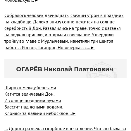
молодецкую!..►
Собралось человек двенадцать, свежим утром в праздник
на кладбище. Далеко внизу сонно нежится на солнце
серебристый Дон. Развалились на траве, точно с катанья
на лодках пришли, и открыли совещание. Утвердили
тройку во главе с Мурлычевым, наметили три центра
работы: Ростов, Таганрог, Новочеркасск...►
ОГАРЁВ Николай Платонович
Широко между берегами
Катится величавый Дон,
И солнце поздними лучами
Блестит над ясными водами,
Клонясь за дальний небосклон...►
… Дорога развеяла скорбное впечатление. Что это была за