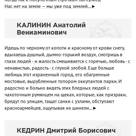
Нас нет на земле — мы уже под землей...►
КАЛИНИН Анатолий
Вениаминович
Идешь по черному от копоти и красному от крови снегу,
вдыха­ешь душный, дымно-горький воздух, смотришь в
глаза людей - и жалость смешивается с горечью, любовь - с
ненавистью, радость - с глухой злобой. Еще больше
любишь этот израненный город, его обагренные
мостовые, вырубленные топором оккупантов парки. И
радостно и больно видеть этих бледных людей с
чахоточным румянцем на щеках, которые, как призраки,
бредут по улицам, тащат санки с узлами, обступают
красноармейцев, ощупывая их шинели...►
КЕДРИН Дмитрий Борисович