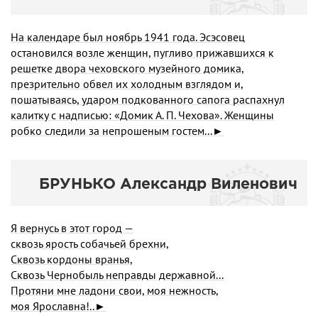
На календаре был ноябрь 1941 года. Эсэсовец
остановился возле женщин, пугливо прижавшихся к
решетке двора чеховско­го музейного домика,
презрительно обвел их холодным взглядом и,
пошатываясь, ударом подкованного сапога распахнул
калит­ку с надписью: «Домик А. П. Чехова». Женщины
робко следили за непрошеным гостем...►
БРУНЬКО Александр Виленович
Я вернусь в этот город —
сквозь ярость собачьей брехни,
Сквозь кордоны вранья,
Сквозь Чернобыль неправды державной...
Протяни мне ладони свои, моя нежность,
моя Ярославна!..►