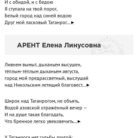
И с обидой, и с бедою
Я ступала на твой порог,
Белый город над синей водою
Друг мой ласковый Таганрог...►
АРЕНТ Елена Линусовна
Ливнем вымыт, дыханьем высушен,
тёплым-тёплым дыханьем августа,
город мой предрассветный, выслушай
над Никольским летящий благовест...►
Широк над Таганрогом, не объять,
Водой азовской отражённый вечер —
И на душе такая благодать,
Что бренное легко увековечить...►
У Таганрога нет судьбы другой: