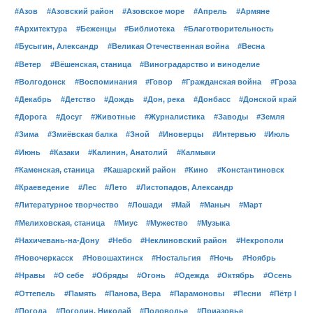
#Азов
#Азовский район
#Азовское море
#Апрель
#Армяне
#Архитектура
#Беженцы
#Библиотека
#Благотворительность
#Бусыгин, Александр
#Великая Отечественная война
#Весна
#Ветер
#Вёшенская, станица
#Виноградарство и виноделие
#Волгодонск
#Воспоминания
#Говор
#Гражданская война
#Гроза
#Декабрь
#Детство
#Дождь
#Дон, река
#Донбасс
#Донской край
#Дорога
#Досуг
#Животные
#Журналистика
#Заводы
#Земля
#Зима
#Змиёвская балка
#Зной
#Иноверцы
#Интервью
#Июль
#Июнь
#Казаки
#Калинин, Анатолий
#Калмыки
#Каменская, станица
#Кашарский район
#Кино
#Константиновск
#Краеведение
#Лес
#Лето
#Листопадов, Александр
#Литературное творчество
#Лошади
#Май
#Маныч
#Март
#Мелиховская, станица
#Миус
#Мужество
#Музыка
#Нахичевань-на-Дону
#Небо
#Неклиновский район
#Некрополи
#Новочеркасск
#Новошахтинск
#Ностальгия
#Ночь
#Ноябрь
#Нравы
#О себе
#Обряды
#Огонь
#Одежда
#Октябрь
#Осень
#Оттепель
#Память
#Панова, Вера
#Парамоновы
#Песни
#Пётр I
#Погода
#Погодин, Николай
#Половодье
#Приазовье