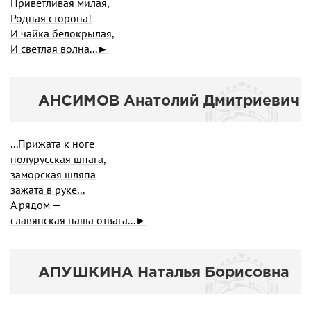
Приветливая милая,
Родная сторона!
И чайка белокрылая,
И светлая волна...►
АНСИМОВ Анатолий Дмитриевич
...Прижата к ноге
полурусская шпага,
заморская шляпа
зажата в руке...
А рядом —
славянская наша отвага...►
АПУШКИНА Наталья Борисовна