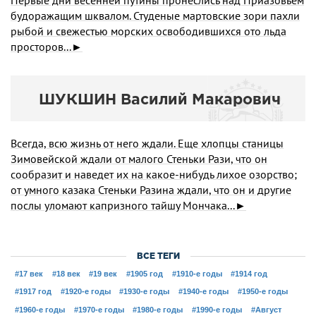
Первые дни весенней путины пронеслись над Приазовьем
будоражащим шквалом. Студеные мартовские зори пахли
рыбой и свежестью морских освободившихся ото льда
просторов...►
ШУКШИН Василий Макарович
Всегда, всю жизнь от него ждали. Еще хлопцы станицы
Зимовейской ждали от малого Стеньки Рази, что он
сообразит и наведет их на какое-нибудь лихое озорство;
от умного казака Стеньки Разина ждали, что он и другие
послы уломают капризного тайшу Мончака...►
ВСЕ ТЕГИ
#17 век
#18 век
#19 век
#1905 год
#1910-е годы
#1914 год
#1917 год
#1920-е годы
#1930-е годы
#1940-е годы
#1950-е годы
#1960-е годы
#1970-е годы
#1980-е годы
#1990-е годы
#Август