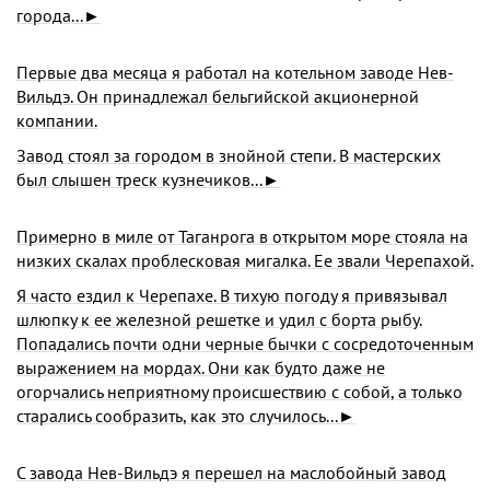
города...►
Первые два месяца я работал на котельном заводе Нев-
Вильдэ. Он принадлежал бельгийской акционерной
компании.
Завод стоял за городом в знойной степи. В мастерских
был слышен треск кузнечиков...►
Примерно в миле от Таганрога в открытом море стояла на
низких скалах проблесковая мигалка. Ее звали Черепахой.
Я часто ездил к Черепахе. В тихую погоду я привязывал
шлюпку к ее железной решетке и удил с борта рыбу.
Попадались почти одни черные бычки с сосредоточенным
выражением на мордах. Они как будто даже не
огорчались неприятному происшествию с собой, а только
старались сообразить, как это случилось...►
С завода Нев-Вильдэ я перешел на маслобойный завод