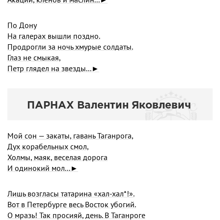
По Дону
На галерах вышли поздно.
Продрогли за ночь хмурые солдаты.
Глаз не смыкая,
Петр глядел на звезды...►
ПАРНАХ Валентин Яковлевич
Мой сон — закаты, гавань Таганрога,
Дух корабельных смол,
Холмы, маяк, веселая дорога
И одинокий мол...►
Лишь возгласы татарина «хал-хал*!».
Вот в Петербурге весь Восток убогий.
О мразь! Так просияй, день. В Таганроге