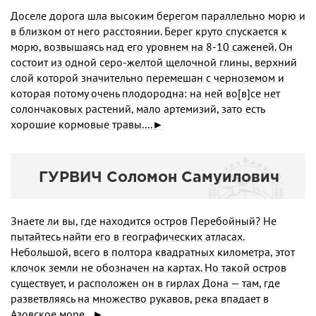
Доселе дорога шла высоким берегом параллельно морю и
в близком от него расстоянии. Берег круто спускается к
морю, возвышаясь над его уровнем на 8-10 саженей. Он
состоит из одной серо-желтой щелочной глины, верхний
слой которой значительно перемешан с черноземом и
которая потому очень плодородна: на ней во[в]се нет
солончаковых растений, мало артемизий, зато есть
хорошие кормовые травы....►
ГУРВИЧ Соломон Самуилович
Знаете ли вы, где находится остров Перебойный? Не
пытайтесь найти его в географических атласах.
Небольшой, всего в полтора квадратных километра, этот
клочок земли не обозначен на картах. Но такой остров
существует, и расположен он в гирлах Дона — там, где
разветвляясь на множество рукавов, река впа­дает в
Азовское море...►