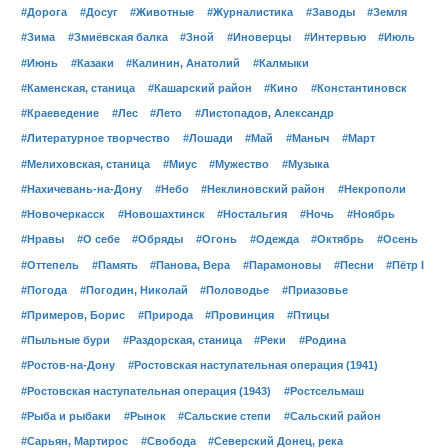
#Дорога
#Досуг
#Животные
#Журналистика
#Заводы
#Земля
#Зима
#Змиёвская балка
#Зной
#Иноверцы
#Интервью
#Июль
#Июнь
#Казаки
#Калинин, Анатолий
#Калмыки
#Каменская, станица
#Кашарский район
#Кино
#Константиновск
#Краеведение
#Лес
#Лето
#Листопадов, Александр
#Литературное творчество
#Лошади
#Май
#Маныч
#Март
#Мелиховская, станица
#Миус
#Мужество
#Музыка
#Нахичевань-на-Дону
#Небо
#Неклиновский район
#Некрополи
#Новочеркасск
#Новошахтинск
#Ностальгия
#Ночь
#Ноябрь
#Нравы
#О себе
#Обряды
#Огонь
#Одежда
#Октябрь
#Осень
#Оттепель
#Память
#Панова, Вера
#Парамоновы
#Песни
#Пётр I
#Погода
#Погодин, Николай
#Половодье
#Приазовье
#Примеров, Борис
#Природа
#Провинция
#Птицы
#Пыльные бури
#Раздорская, станица
#Реки
#Родина
#Ростов-на-Дону
#Ростовская наступательная операция (1941)
#Ростовская наступательная операция (1943)
#Ростсельмаш
#Рыба и рыбаки
#Рынок
#Сальские степи
#Сальский район
#Сарьян, Мартирос
#Свобода
#Северский Донец, река