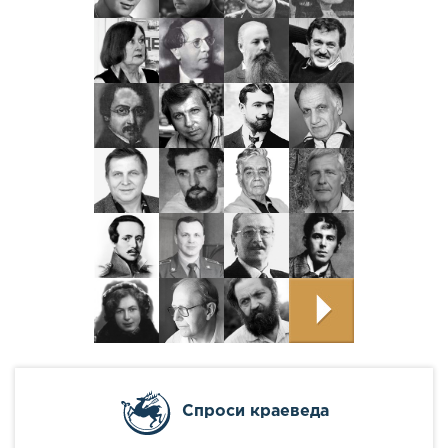
Cпроси краеведа