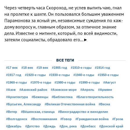
Через четверть часа Скороход, не успев выпить чаю, гнал
на пролетке к шахте. Он пользовался большим уважением
Парамонова за ясный ум, независимые суждения по каж­
дому вопросу и, главным образом, за отличное знание
дела. Известие о митинге, который, по всей видимости,
затеяли социалисты, обрадовало его...►
ВСЕ ТЕГИ
#17 век
#18 век
#19 век
#1905 год
#1910-е годы
#1914 год
#1917 год
#1920-е годы
#1930-е годы
#1940-е годы
#1950-е годы
#1960-е годы
#1970-е годы
#1980-е годы
#1990-е годы
#Август
#Азов
#Азовский район
#Азовское море
#Апрель
#Армяне
#Архитектура
#Беженцы
#Библиотека
#Благотворительность
#Бусыгин, Александр
#Великая Отечественная война
#Весна
#Ветер
#Вёшенская, станица
#Виноградарство и виноделие
#Волгодонск
#Воспоминания
#Говор
#Гражданская война
#Гроза
#Декабрь
#Детство
#Дождь
#Дон, река
#Донбасс
#Донской край