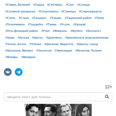
#Сёмин, Виталий
#Семья
#Сентябрь
#Снег
#Солнце
#Соляной промысел
#Спортсмены
#Станицы
#Старочеркасск
#Степь
#Стихи
#Таганрог
#Танаис
#Тацинский район
#Театр
#Топонимика
#Трущобы
#Туман
#Уголь
#Урожай
#Усть-Донецкий район
#Утро
#Февраль
#Футбол
#Холокост
#Храм
#Хутора
#Цветы
#Цимлянск
#Цимлянское водохранилище
#Чехов, Антон
#Чтение
#Шагинян, Мариэтта
#Шахты, город
#Шолохов, Михаил
#Экология
#Эмиграция
#Яковлев, Полиен
#Январь
#Ярмарки
12+