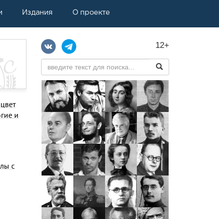
и
Издания
О проекте
12+
 цвет
огие и
лы с