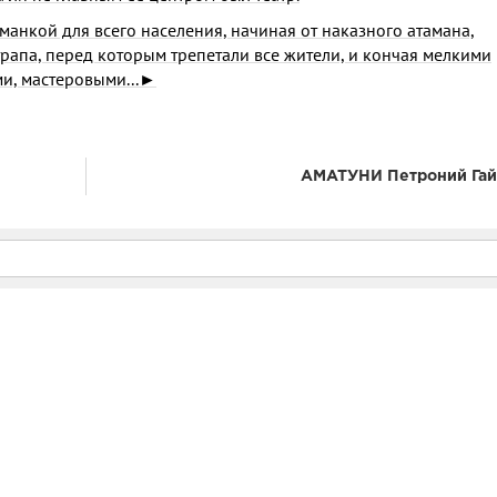
ан­кой для всего населения, начиная от наказного атамана,
апа, пе­ред которым трепетали все жители, и кончая мелкими
и, мастеровыми...►
АМАТУНИ Петроний Гай