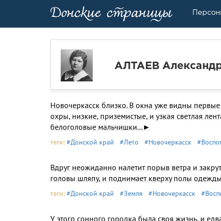
Персон
АЛТАЕВ Александ
Новочеркасск близко. В окна уже видны первые 
охры, низкие, приземистые, и узкая светлая лен
белоголовые мальчишки...►
теги:
#Донской край
#Лето
#Новочеркасск
#Воспо
Вдруг неожиданно налетит порыв ветра и закрут
головы шляпу, и поднимает кверху полы одежды
теги:
#Донской край
#Земля
#Новочеркасск
#Восп
У этого сонного городка была своя жизнь, и едв