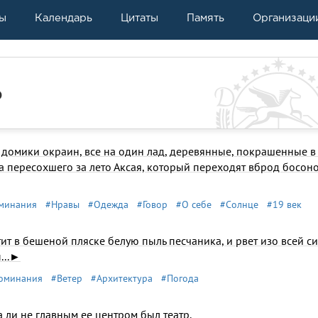
ы
Календарь
Цитаты
Память
Организаци
р
до­мики окраин, все на один лад, деревянные, покрашенные в
та пересохшего за лето Аксая, который переходят вброд босон
минания
#Нравы
#Одежда
#Говор
#О себе
#Солнце
#19 век
ит в бешеной пляске белую пыль песчаника, и рвет изо всей си
...►
оминания
#Ветер
#Архитектура
#Погода
а ли не главным ее центром был театр.