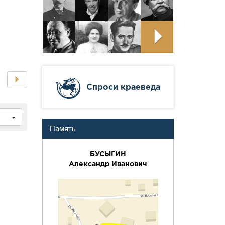
Cпроси краеведа
Память
БУСЫГИН
Александр Иванович