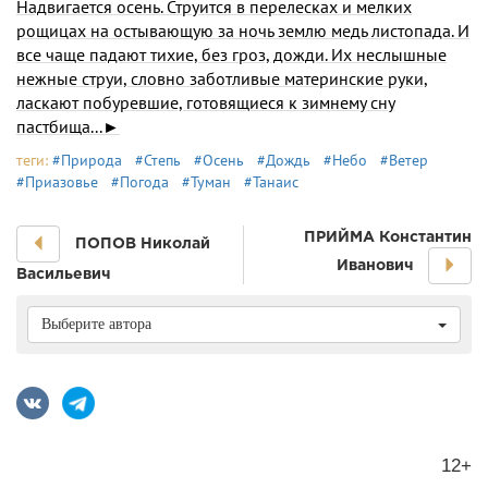
Надвигается осень. Струится в перелесках и мелких
рощицах на остывающую за ночь землю медь листопада. И
все чаще падают тихие, без гроз, дожди. Их неслышные
нежные струи, словно заботливые материнские руки,
ласкают побуревшие, готовящиеся к зимнему сну
пастбища...►
теги:
#Природа
#Степь
#Осень
#Дождь
#Небо
#Ветер
#Приазовье
#Погода
#Туман
#Танаис
ПРИЙМА Константин
ПОПОВ Николай
Иванович
Васильевич
Выберите автора
12+