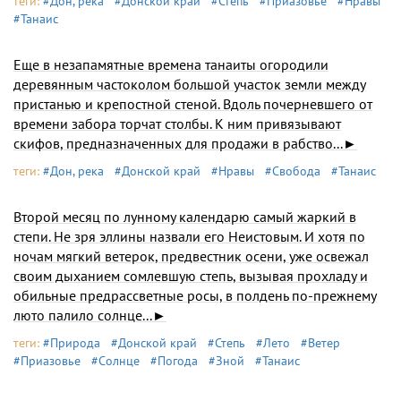
теги:
#Дон, река
#Донской край
#Степь
#Приазовье
#Нравы
#Танаис
Еще в незапамятные времена танаиты огородили
деревянным частоколом большой участок земли между
пристанью и крепостной стеной. Вдоль почерневшего от
времени забора торчат столбы. К ним привязывают
скифов, предназначенных для продажи в рабство...►
теги:
#Дон, река
#Донской край
#Нравы
#Свобода
#Танаис
Второй месяц по лунному календарю самый жаркий в
степи. Не зря эллины назвали его Неистовым. И хотя по
ночам мягкий ветерок, предвестник осени, уже освежал
своим дыханием сомлевшую степь, вызывая прохладу и
обильные предрассветные росы, в полдень по-прежнему
люто палило солнце...►
теги:
#Природа
#Донской край
#Степь
#Лето
#Ветер
#Приазовье
#Солнце
#Погода
#Зной
#Танаис