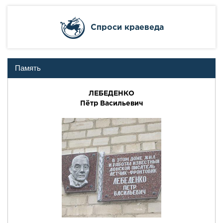
Cпроси краеведа
Память
ЛЕБЕДЕHКО
Пётp Васильевич