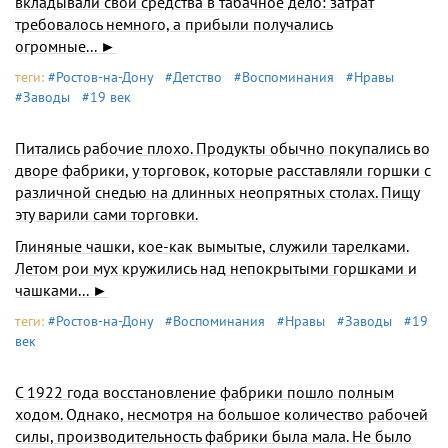
вкладывали свои средства в табачное дело: затрат
требовалось немного, а прибыли получались
огромные... ►
теги:
#Ростов-на-Дону
#Детство
#Воспоминания
#Нравы
#Заводы
#19 век
Питались рабочие плохо. Продукты обычно покупались во
дворе фабрики, у торговок, ко­торые расставляли горшки с
различной снедью на длинных неопрятных столах. Пищу
эту ва­рили сами торговки.
Глиняные чашки, кое-как вымытые, служили тарелками.
Летом рои мух кружились над не­покрытыми горшками и
чашками... ►
теги:
#Ростов-на-Дону
#Воспоминания
#Нравы
#Заводы
#19
век
С 1922 года восстановление фабрики пошло полным
ходом. Однако, несмотря на большое количество рабочей
силы, производительность фабрики была мала. Не было