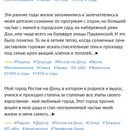
Эти ранние годы жизни запомнились и запе­чатлелись в
моём детском сознании по прогулкам с отцом, но большей
частью с мамой в городском саду, на набережной реки
Дон, или чаще всего на бульваре улицы Пушкинской. И это
было понятно. То ли в летнее тепло, когда солнечные лучи
застав­ляли горожан искать спасительную тень и прохла­ду
под сенью крон акаций, клёнов и тополей...►
теги:
#Родина
#Природа
#Ростов-на-Дону
#Весна
#Воспоминания
#Семья
#Нравы
#О себе
#Животные
#1940-е годы
#1950-е годы
Мой город Ростов-на-Дону, в котором я родил­ся и вырос,
учился и проходил ступень за ступенью все этапы своего
взросления - мой любимый город. Этот город прочно
вошёл в мою душу и стал неотъ­емлемой частью моей
жизни и меня самого...►
теги:
#Родина
#Дорога
#Ростов-на-Дону
#Семья
#Таганрог
#О себе
#Архитектура
#Змиёвская балка