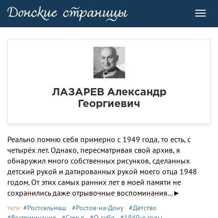
Toggl
navig
ЛАЗАРЕВ Александр
Георгиевич
Реально помню себя примерно с 1949 года, то есть, с
четырёх лет. Однако, пересматривая свой архив, я
обнаружил много собственных рисунков, сделанных
детский рукой и датированных рукой моего отца 1948
годом. От этих самых ранних лет в моей памяти не
сохранились даже отрывочные воспоминания...►
теги:
#Ростсельмаш
#Ростов-на-Дону
#Детство
#Воспоминания
#Семья
#О себе
#1940-е годы