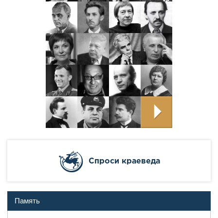
Cпроси краеведа
Память