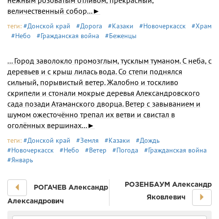
нежным розоватым отливом, пре­красный,
величественный собор...►
теги:
#Донской край
#Дорога
#Казаки
#Новочеркасск
#Храм
#Небо
#Гражданская война
#Беженцы
... Город заволокло промозглым, тусклым туманом. С неба, с
деревьев и с крыш лилась вода. Со степи поднялся
сильный, порывистый ветер. Жалобно и тоскливо
скрипели и стонали мокрые деревья Александровского
сада позади Атаманского дворца. Ветер с завыванием и
шумом ожесточённо трепал их ветви и свистал в
оголённых вершинах...►
теги:
#Донской край
#Земля
#Казаки
#Дождь
#Новочеркасск
#Небо
#Ветер
#Погода
#Гражданская война
#Январь
РОЗЕНБАУМ Александр
РОГАЧЕВ Александр
Яковлевич
Александрович