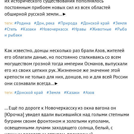
их исторического существования пополнялось
постоянным прибоем новых сил из всех областей
обширной русской земли...►
теги:
#Родина
#Дон, река
#Природа
#Донской край
#Земля
#Степь
#Казаки
#Новочеркасск
#Нравы
#Животные
#Рыба
и рыбаки
Как известно, донцы несколько раз брали Азов, жителей
его облагали данью, но постоянно сталкиваясь со всем
могуществом грозной тогда империи Османов, выпускали
его из своих цепких рук. Жизненное же значение этой
крепости не только для них, донцов, но и для всей России
они сознавали всегда...►
теги:
#Донской край
#Земля
#Казаки
#Азов
... Ещё по дороге к Новочеркасску из окна вагона он
[Юрочка] уви­дел вдали высившийся над голыми степными
буграми своим фронтоном и золотыми куполами,
освещенными лучами захо­дящего солнца, белый, с