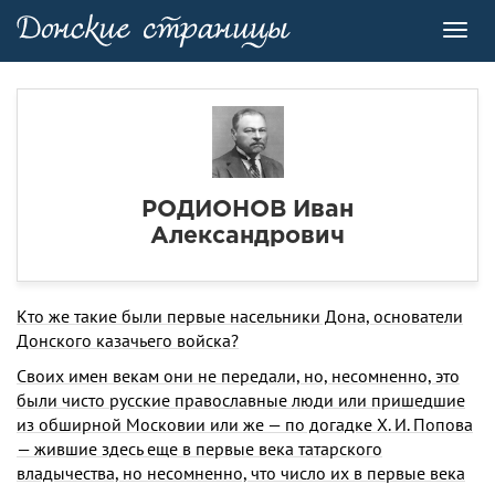
Toggl
navig
РОДИОНОВ Иван
Александрович
Кто же такие были первые насельники Дона, основатели
Донского казачьего войска?
Своих имен векам они не передали, но, несомненно, это
были чисто русские православные люди или пришедшие
из обширной Московии или же — по догадке X. И. Попова
— жившие здесь еще в пер­вые века татарского
владычества, но несомненно, что число их в пер­вые века