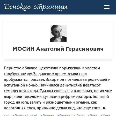
Toggl
navig
МОСИН Анатолий Герасимович
Перистое облачко щекотнуло порыжевшим хвостом
голубую звезду. За далеким краем земли стал
пробуждаться рассвет. Вскоре он погнался за редеющей и
испуганной ночью. На­чинался день тысяча девятьсот
семидесятого года. Туманы еще вязли в низинах, но их уже
дырявили тяжелыми кузовами рефрижераторы. Большой
город на юге, залитый разноцветны­ми огнями, как
новогодняя елка, привычно де­лал вид, что еще спит...►
теги:
#Донской край
#Дорога
#Ростов-на-Дону
#Лето
#Утро