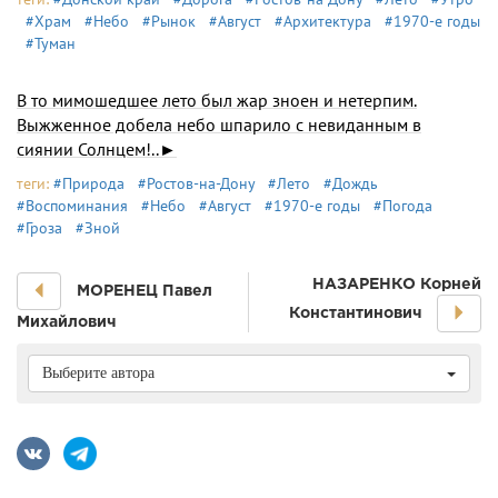
#Храм
#Небо
#Рынок
#Август
#Архитектура
#1970-е годы
#Туман
В то мимошедшее лето был жар зноен и нетерпим.
Выжженное добела небо шпарило с невиданным в
сиянии Солнцем!..►
теги:
#Природа
#Ростов-на-Дону
#Лето
#Дождь
#Воспоминания
#Небо
#Август
#1970-е годы
#Погода
#Гроза
#Зной
НАЗАРЕНКО Корней
МОРЕНЕЦ Павел
Константинович
Михайлович
Выберите автора