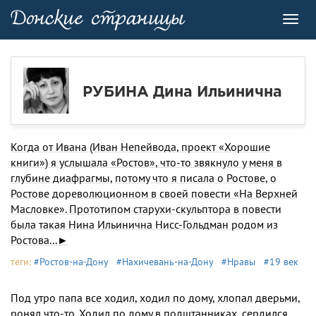
Toggl
navig
РУБИНА Дина Ильинична
Когда от Ивана (Иван Непейвода, проект «Хорошие
книги») я услышала «Ростов», что-то звякнуло у меня в
глубине диафрагмы, потому что я писала о Ростове, о
Ростове дореволюционном в своей повести «На Верхней
Масловке». Прототипом старухи-скульптора в повести
была такая Нина Ильинична Нисс-Гольдман родом из
Ростова...►
теги:
#Ростов-на-Дону
#Нахичевань-на-Дону
#Нравы
#19 век
Под утро папа все ходил, ходил по дому, хло­пал дверьми,
ронял что-то. Ходил по дому в под­штанниках, сердился,