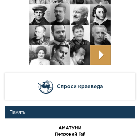
Cпроси краеведа
Память
АМАТУНИ
Петроний Гай