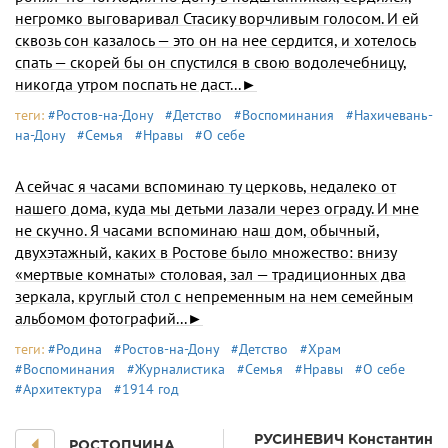
негромко выговаривал Стасику ворчливым голосом. И ей
сквозь сон ка­залось — это он на нее сердится, и хотелось
спать — скорей бы он спустился в свою водоле­чебницу,
никогда утром поспать не даст...►
теги:
#Ростов-на-Дону
#Детство
#Воспоминания
#Нахичевань-
на-Дону
#Семья
#Нравы
#О себе
А сейчас я часами вспоминаю ту церковь, недалеко от
нашего дома, куда мы детьми лазали через ограду. И мне
не скучно. Я часами вспоминаю наш дом, обычный,
двухэтажный, каких в Ростове было множество: внизу
«мертвые комнаты» столовая, зал — традиционных два
зеркала, круглый стол с непременным на нем семейным
альбомом фотографий...►
теги:
#Родина
#Ростов-на-Дону
#Детство
#Храм
#Воспоминания
#Журналистика
#Семья
#Нравы
#О себе
#Архитектура
#1914 год
РУСИНЕВИЧ Константин
РОСТОПЧИНА