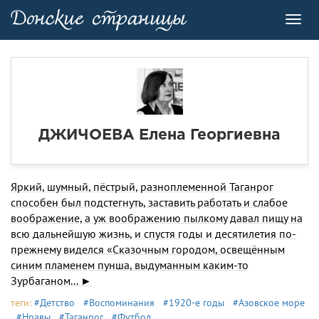
Toggl
navig
ДЖИЧОЕВА Елена Георгиевна
Яркий, шумный, пёстрый, разноплеменной Таганрог
способен был подстегнуть, заставить работать и слабое
воображение, а уж воображению пылкому давал пищу на
всю дальнейшую жизнь, и спустя годы и десятилетия по-
прежнему виделся «Сказочным городом, освещённым
синим пламенем пунша, выдуманным каким-то
Зурбаганом... ►
теги:
#Детство
#Воспоминания
#1920-е годы
#Азовское море
#Нравы
#Таганрог
#Футбол