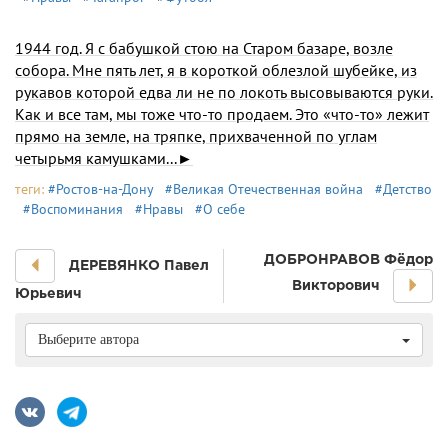
1944 год. Я с бабушкой стою на Старом базаре, возле
собора. Мне пять лет, я в короткой облезлой шубейке, из
рукавов которой едва ли не по локоть высовываются руки.
Как и все там, мы тоже что-то продаем. Это «что-то» лежит
прямо на земле, на тряпке, прихваченной по углам
четырьмя камушками...►
теги:
#Ростов-на-Дону
#Великая Отечественная война
#Детство
#Воспоминания
#Нравы
#О себе
ДОБРОНРАВОВ Фёдор
ДЕРЕВЯНКО Павел
Викторович
Юрьевич
Выберите автора