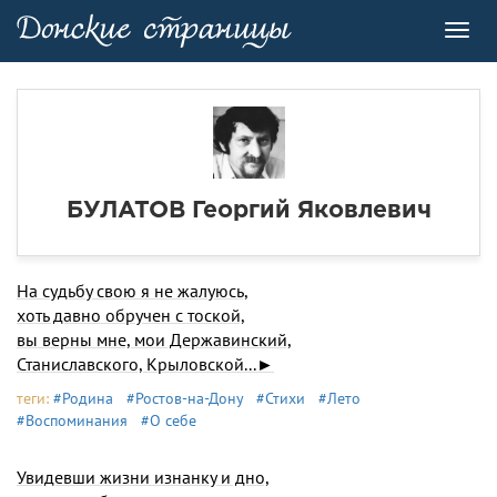
Toggl
navig
БУЛАТОВ Георгий Яковлевич
На судьбу свою я не жалуюсь,
хоть давно обручен с тоской,
вы верны мне, мои Державинский,
Станиславского, Крыловской...►
теги:
#Родина
#Ростов-на-Дону
#Стихи
#Лето
#Воспоминания
#О себе
Увидевши жизни изнанку и дно,