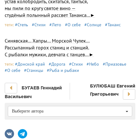
устав колобродить, скитаться, таиться,
мы пили по кругу святое вино —
студёный полынный рассвет Танаиса...►
теги:
#Степь
#Стихи
#Лето
#О себе
#Солнце
#Танаис
Синявская… Хапры… Морской Чулек…
Рассыпанный горох станиц и станций.
С рыбалки мужики, девчата с танцев…►
теги:
#Донской край
#Дорога
#Стихи
#Небо
#Приазовье
#О себе
#Станицы
#Рыба и рыбаки
БУЛЮБАШ Евгений
БУГАЕВ Геннадий
Григорьевич
Васильевич
Выберите автора