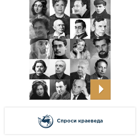
Cпроси краеведа