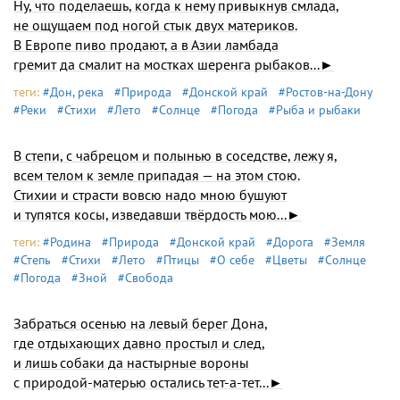
Ну, что поделаешь, когда к нему привыкнув смлада,
не ощущаем под ногой стык двух материков.
В Европе пиво продают, а в Азии ламбада
гремит да смалит на мостках шеренга рыбаков...►
теги:
#Дон, река
#Природа
#Донской край
#Ростов-на-Дону
#Реки
#Стихи
#Лето
#Солнце
#Погода
#Рыба и рыбаки
В степи, с чабрецом и полынью в соседстве, лежу я,
всем телом к земле припадая — на этом стою.
Стихии и страсти вовсю надо мною бушуют
и тупятся косы, изведавши твёрдость мою...►
теги:
#Родина
#Природа
#Донской край
#Дорога
#Земля
#Степь
#Стихи
#Лето
#Птицы
#О себе
#Цветы
#Солнце
#Погода
#Зной
#Свобода
Забраться осенью на левый берег Дона,
где отдыхающих давно простыл и след,
и лишь собаки да настырные вороны
с природой-матерью остались тет-а-тет...►