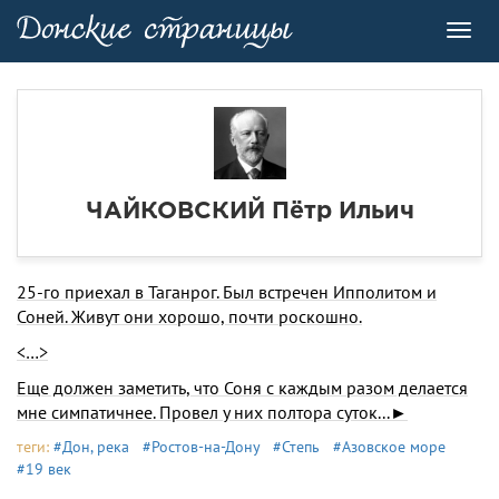
Toggl
navig
ЧАЙКОВСКИЙ Пётр Ильич
25-го приехал в Таганрог. Был встречен Ипполитом и
Соней. Живут они хорошо, почти роскошно.
<…>
Еще должен заметить, что Соня с каждым разом делается
мне симпатичнее. Провел у них полтора суток...►
теги:
#Дон, река
#Ростов-на-Дону
#Степь
#Азовское море
#19 век