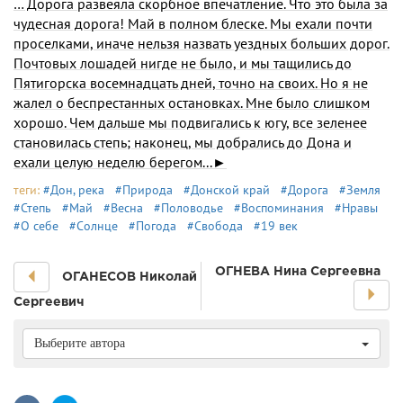
… Дорога развеяла скорбное впечатление. Что это была за
чудесная дорога! Май в полном блеске. Мы ехали почти
проселками, иначе нельзя назвать уездных больших дорог.
Почтовых лошадей нигде не было, и мы тащились до
Пятигорска восемнадцать дней, точно на своих. Но я не
жалел о беспрестанных остановках. Мне было слишком
хорошо. Чем дальше мы подвигались к югу, все зеленее
становилась степь; наконец, мы добрались до Дона и
ехали целую неделю берегом...►
теги:
#Дон, река
#Природа
#Донской край
#Дорога
#Земля
#Степь
#Май
#Весна
#Половодье
#Воспоминания
#Нравы
#О себе
#Солнце
#Погода
#Свобода
#19 век
ОГНЕВА Нина Сергеевна
ОГАНЕСОВ Николай
Сергеевич
Выберите автора