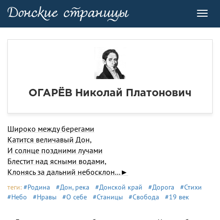
Toggl
navig
ОГАРЁВ Николай Платонович
Широко между берегами
Катится величавый Дон,
И солнце поздними лучами
Блестит над ясными водами,
Клонясь за дальний небосклон...►
теги:
#Родина
#Дон, река
#Донской край
#Дорога
#Стихи
#Небо
#Нравы
#О себе
#Станицы
#Свобода
#19 век