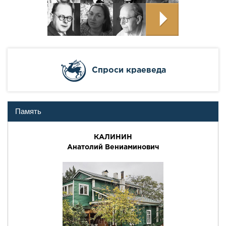
Cпроси краеведа
Память
КАЛИНИН
Анатолий Вениаминович