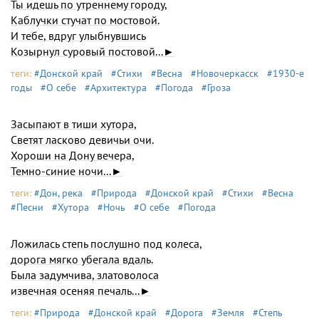
Ты идешь по утреннему городу,
Каблучки стучат по мостовой.
И тебе, вдруг улыбнувшись
Козырнул суровый постовой...►
теги:
#Донской край
#Стихи
#Весна
#Новочеркасск
#1930-е
годы
#О себе
#Архитектура
#Погода
#Гроза
Засыпают в тиши хутора,
Светят ласково девичьи очи.
Хороши на Дону вечера,
Темно-синие ночи...►
теги:
#Дон, река
#Природа
#Донской край
#Стихи
#Весна
#Песни
#Хутора
#Ночь
#О себе
#Погода
Ложилась степь послушно под колеса,
дорога мягко убегала вдаль.
Была задумчива, златоволоса
извечная осеняя печаль...►
теги:
#Природа
#Донской край
#Дорога
#Земля
#Степь