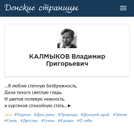
Toggl
navig
КАЛМЫКОВ Владимир
Григорьевич
…Я люблю степную безбрежность,
Дона тихого светлую гладь.
И цветов полевую нежность,
и курганов спокойную стать...►
теги:
#Родина
#Дон, река
#Природа
#Донской край
#Земля
#Степь
#Детство
#Стихи
#Казаки
#О себе