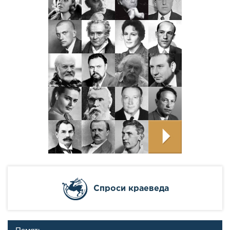
Cпроси краеведа