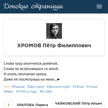
Toggl
navig
ХРОМОВ Пётр Филиппович
Снова труд окончился дневной,
Снова ты встречаешься со мной.
И опять, молчание храня,
Даже не посмотришь на меня...►
теги:
#Родина
#Дон, река
#Донской край
#Земля
#Стихи
#Небо
#1930-е годы
#О себе
ЧАЙКОВСКИЙ Пётр Ильич
ХРАПОВА Лариса