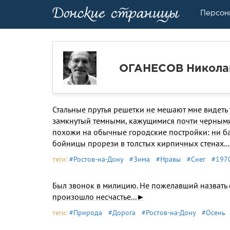
Персон
ОГАНЕСОВ Никола
Стальные прутья решетки не мешают мне видеть 
замкнутый темными, кажущимися почти черными 
похожи на обычные городские постройки: ни ба
бойницы прорези в толстых кирпичных стенах..
теги:
#Ростов-на-Дону
#Зима
#Нравы
#Снег
#1970
Был звонок в милицию. Не пожелавший назвать с
произошло несчастье...►
теги:
#Природа
#Дорога
#Ростов-на-Дону
#Осень