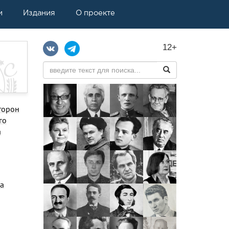
и
Издания
О проекте
12+
то­рон
го
а
ра