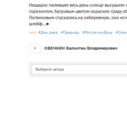
Нещадно палившее весь день солнце высушило с
горизонтом, багровым цветом окрасило гряду о
Логвиновым спускались на набережную, оно исче
шлейф...►
теги:
#Дон, река
#Природа
#Ростов-на-Дону
#Осен
ОВЕЧКИН Валентин Владимирович
Выберите автора