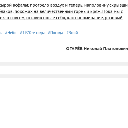
ырой асфальт, прогрело воздух и теперь, наполовину скрывши
блаков, похожих на величественный горный кряж. Пока мы с
з­ло совсем, оставив после себя, как напоминание, розовый
ь
#Небо
#1970-е годы
#Погода
#Зной
ОГАРЁВ Николай Платонович