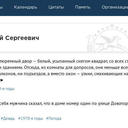
ы
Календарь
Цитаты
Память
Организаци
й Сергеевич
тюрем­ный двор — белый, усыпанный снегом квадрат, со всех с
здани­ями. Отсюда, из комнаты для допросов, они меньше все
лконов, ни подъездов, а вместо окон — узкие, смахивающие н
.►
-е годы
ебя мужчина сказал, что в доме номер один по улице Дова­то
#Дождь
#1970-е годы
#Погода