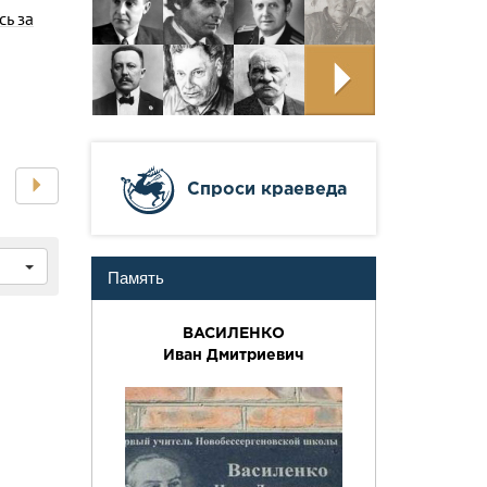
сь за
Cпроси краеведа
Память
ВАСИЛЕНКО
Иван Дмитриевич