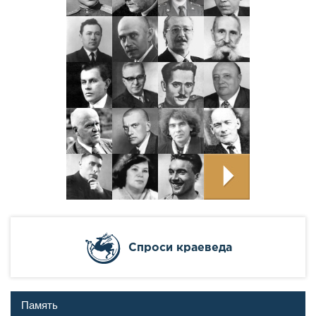
Cпроси краеведа
Память