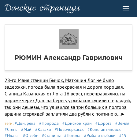
Toggl
navig
РЮМИН Александр Гаврилович
28-го Маия станции Бычок, Матюшин Лог не было
задержки, погода была прекрасная и дорога хорошая.
Станица Казанская от Лога 16 верст, переправлялись на
пароме через Дон, на берегу у рыбаков купили стерлядей,
так они дешевы, что удивился за три больших в полтора
аршина стерлядей заплатили два рубли с полтиною...►
теги:
#Дон, река
#Природа
#Донской край
#Дорога
#Земля
#Степь
#Май
#Казаки
#Новочеркасск
#Константиновск
#Нравы
#О себе
#Станицы
#Погода
#Рыба и рыбаки
#19