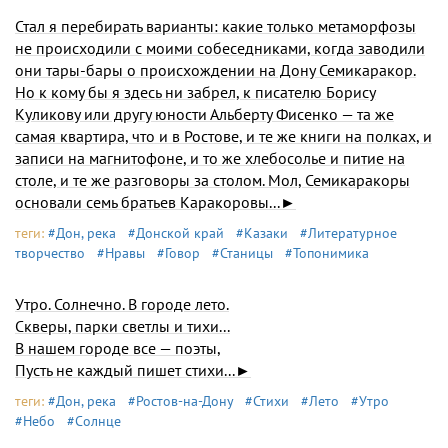
Стал я перебирать варианты: какие только метаморфозы
не происходили с моими собеседниками, когда заводили
они тары-бары о происхождении на До­ну Семикаракор.
Но к кому бы я здесь ни забрел, к писателю Борису
Куликову или другу юности Альберту Фисенко — та же
самая квартира, что и в Ростове, и те же книги на полках, и
записи на магнитофоне, и то же хлебосолье и пи­тие на
столе, и те же разговоры за столом. Мол, Семикаракоры
основали семь братьев Каракоровы...►
теги:
#Дон, река
#Донской край
#Казаки
#Литературное
творчество
#Нравы
#Говор
#Станицы
#Топонимика
Утро. Солнечно. В городе лето.
Скверы, парки светлы и тихи...
В нашем городе все — поэты,
Пусть не каждый пишет стихи...►
теги:
#Дон, река
#Ростов-на-Дону
#Стихи
#Лето
#Утро
#Небо
#Солнце