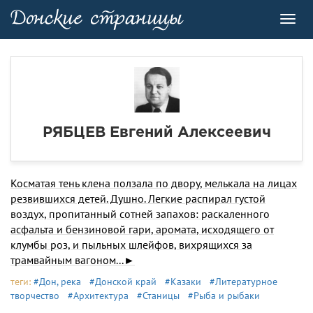
Toggl
navig
РЯБЦЕВ Евгений Алексеевич
Косматая тень клена ползала по двору, мелькала на лицах
резвившихся детей. Душно. Легкие распирал густой
воздух, пропитанный сотней запахов: раскаленного
асфальта и бензиновой гари, аромата, исходящего от
клумбы роз, и пыльных шлейфов, вихрящихся за
трамвайным вагоном...►
теги:
#Дон, река
#Донской край
#Казаки
#Литературное
творчество
#Архитектура
#Станицы
#Рыба и рыбаки