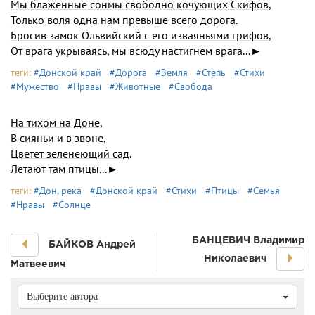
Мы блаженные сонмы свободно кочующих Скифов,
Только воля одна нам превыше всего дорога.
Бросив замок Ольвийский с его изваяньями грифов,
От врага укрываясь, мы всюду настигнем врага...►
теги:
#Донской край
#Дорога
#Земля
#Степь
#Стихи
#Мужество
#Нравы
#Животные
#Свобода
На тихом на Доне,
В сияньи и в звоне,
Цветет зеленеющий сад.
Летают там птицы...►
теги:
#Дон, река
#Донской край
#Стихи
#Птицы
#Семья
#Нравы
#Солнце
БАНЦЕВИЧ Владимир
БАЙКОВ Андрей
Николаевич
Матвеевич
Выберите автора