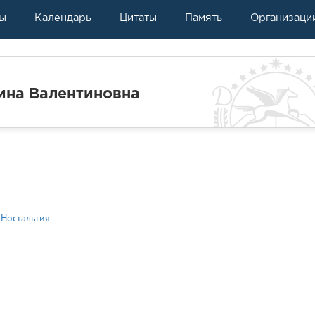
ы
Календарь
Цитаты
Память
Организаци
на Валентиновна
#Ностальгия