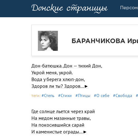
Персон
БАРАНЧИКОВА Ири
Дон-батюшка. Дон — тихий Дон,
Укрой меня, укрой.
Вода у берега хлюп-дон,
Здоров ли ты? Здоров...►
теги:
#Степь
#Стихи
#Птицы
#О себе
#Свобода
Где солнце льется через край
На медом мазанные травы,
На покосившийся сарай
И каменистые ограды...►