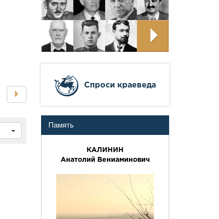
Cпроси краеведа
Память
КАЛИНИН
Анатолий Вениаминович