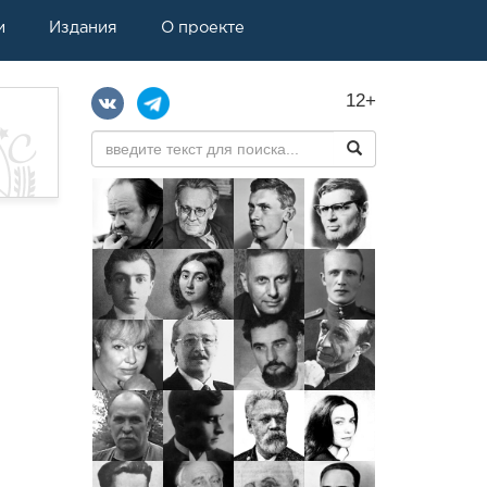
и
Издания
О проекте
12+