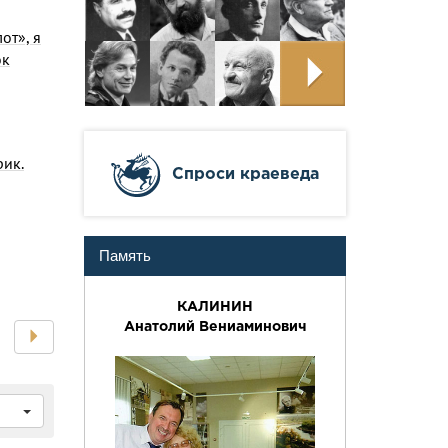
от», я
ок
рик.
Cпроси краеведа
Память
КАЛИНИН
Анатолий Вениаминович
ч