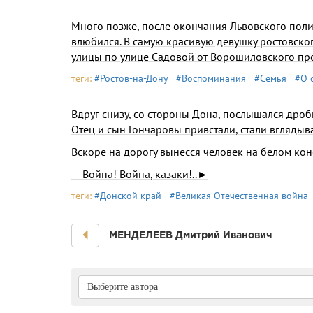
Много позже, после окончания Львовского полите
влюбился. В самую красивую девушку ростов­ског
улицы по улице Садовой от Ворошиловского про
теги:
#Ростов-на-Дону
#Воспоминания
#Семья
#О 
Вдруг снизу, со стороны Дона, послышался дроб
Отец и сын Гончаровы привстали, стали вглядыва
Вскоре на дорогу вынесся человек на белом кон
— Война! Война, казаки!..►
теги:
#Донской край
#Великая Отечественная война
МЕНДЕЛЕЕВ Дмитрий Иванович
Выберите автора