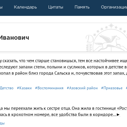
ы
Календарь
Цитаты
Память
Организаци
Иванович
у сказать, что чем старше становишься, тем все настойчивее и
еследуют запахи степи, полыни и сусликов, которых в детстве 
опал в район близ города Сальска и, почувствовав этот запах,
Детство
#Казаки
#Воспоминания
#Азовский район
#Приазовье
да мы переехали жить к сестре отца. Она жила в гостинице «Рос
ась в крохотном номере, все удобства были в коридоре...►
оды