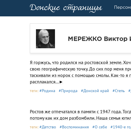
Персон
МЕРЕЖКО Виктор 
Я горжусь, что родился на ростовской земле. Хоч
свою геогра­фическую точку. До сих пор меня пр
таскивали из норок с помощью смолы. Как-то я п
расплакался...►
теги:
#Родина
#Природа
#Донской край
#Степь
#
Ростов же отпечатался в памяти с 1947 года. Тог
потому как их дом разбомбили. Наша семья ютил
теги:
#Детство
#Воспоминания
#О себе
#1940-е г