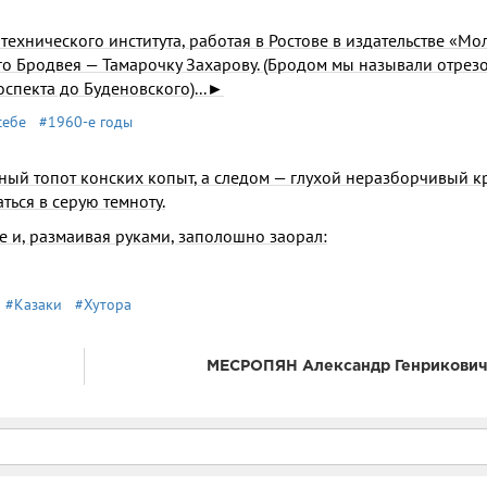
хнического ин­ститута, работая в Ростове в изда­тельстве «Мол
о Бродвея — Тамарочку Заха­рову. (Бродом мы называли отре­з
спекта до Буденовского)...►
себе
#1960-е годы
ный топот конских копыт, а следом — глухой неразборчивый к
ться в серую темноту.
е и, разма­ивая руками, заполошно заорал:
#Казаки
#Хутора
МЕСРОПЯН Александр Генрикови