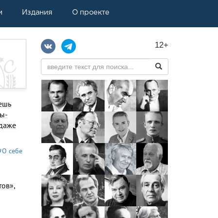
и
Издания
О проекте
12+
щешь
вы­
 даже
#О себе
тов»,