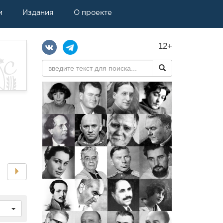
и
Издания
О проекте
12+
ч