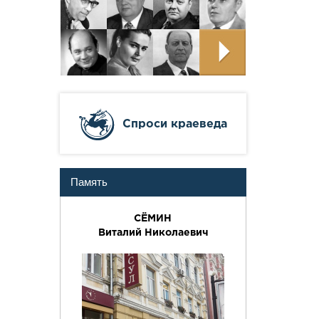
Cпроси краеведа
Память
СЁМИН
Виталий Николаевич