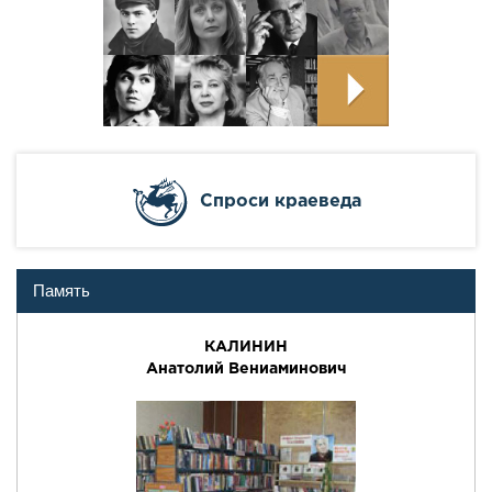
Cпроси краеведа
Память
КАЛИНИН
Анатолий Вениаминович