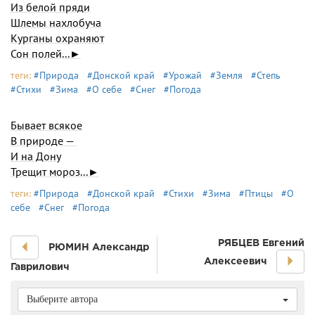
Из белой пряди
Шлемы нахлобуча
Курганы охраняют
Сон полей...►
теги:
#Природа
#Донской край
#Урожай
#Земля
#Степь
#Стихи
#Зима
#О себе
#Снег
#Погода
Бывает всякое
В природе —
И на Дону
Трещит мороз...►
теги:
#Природа
#Донской край
#Стихи
#Зима
#Птицы
#О
себе
#Снег
#Погода
РЯБЦЕВ Евгений
РЮМИН Александр
Алексеевич
Гаврилович
Выберите автора