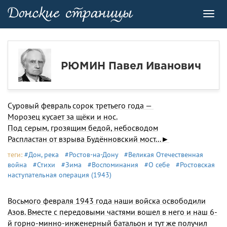
Toggl
navig
РЮМИН Павел Иванович
Суровый февраль сорок третьего года —
Морозец кусает за щёки и нос.
Под серым, грозящим бедой, небосводом
Распластан от взрыва Будённовский мост...►
теги:
#Дон, река
#Ростов-на-Дону
#Великая Отечественная
война
#Стихи
#Зима
#Воспоминания
#О себе
#Ростовская
наступательная операция (1943)
Восьмого февраля 1943 года наши войска освободили
Азов. Вместе с передовыми частями вошел в него и наш 6-
й горно-минно-инженерный батальон и тут же получил