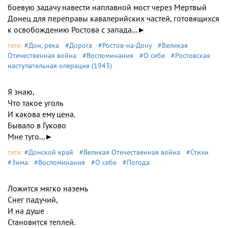
боевую задачу навести наплавной мост через Мертвый
Донец для переправы кавалерийских частей, готовящихся
к освобождению Ростова с запада...►
теги:
#Дон, река
#Дорога
#Ростов-на-Дону
#Великая
Отечественная война
#Воспоминания
#О себе
#Ростовская
наступательная операция (1943)
Я знаю,
Что такое уголь
И какова ему цена.
Бывало в Гуково
Мне туго...►
теги:
#Донской край
#Великая Отечественная война
#Стихи
#Зима
#Воспоминания
#О себе
#Погода
Ложится мягко наземь
Снег падучий,
И на душе
Становится теплей.