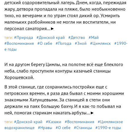
детский оздоровительный лагерь. Днем, ког­да, пережидая
жару, детвора пропадала на пляже, было необыкновенно
тихо, но вечерами и по утрам стоял дикий ор. Усмирить
маленьких разбойников не могли ни воспитатели, ни
персонал санатория...►
теги:
#Природа
#Донской край
#Детство
#Май
#Воспоминания
#О себе
#Погода
#Зной
#Цимлянск
#1990-
е годы
И на другом берегу Цимлы, на полотне всё еще блеклого
неба, слабо проступи­ли контуры казачьей станицы
Хорошевской.
В этой станице, где сохранились постройки еще с
петровских времен, я раза два бывал с моими хороши­ми
знакомыми Хатунцевыми. За станицей в степи они
держали на паях большую бахчу. И я как-то побывал на
ней, помогая старикам накатать арбузы...►
теги:
#Донской край
#Казаки
#Воспоминания
#Цимлянское
водохранилище
#Нравы
#О себе
#Станицы
#1990-е годы