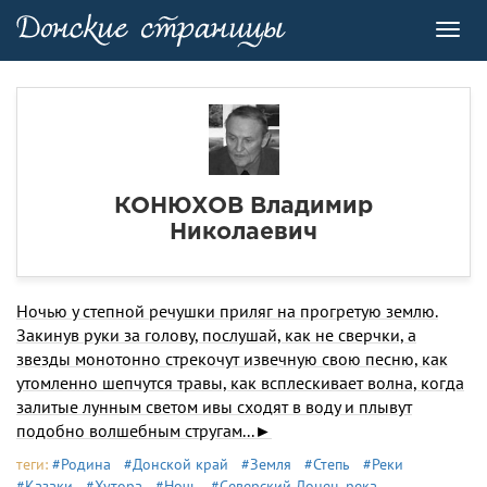
Toggl
navig
КОНЮХОВ Владимир
Николаевич
Ночью у степной речушки приляг на прогретую землю.
Закинув руки за голову, послушай, как не сверчки, а
звезды монотонно стрекочут извечную свою песню, как
утомленно шепчутся травы, как всплескивает волна, когда
залитые лунным светом ивы сходят в воду и плывут
подобно волшебным стругам...►
теги:
#Родина
#Донской край
#Земля
#Степь
#Реки
#Казаки
#Хутора
#Ночь
#Северский Донец, река