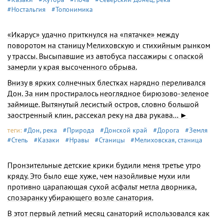
#Ностальгия
#Топонимика
«Икарус» удачно приткнулся на «пятачке» между
поворотом на станицу Мелиховскую и стихийным рын­ком
у трассы. Высыпавшие из автобуса пассажиры с опаской
замерли у края высоченного обрыва.
Внизу в ярких солнечных блестках нарядно пере­ливался
Дон. За ним простиралось неоглядное бирюзо­во-зеленое
займище. Вытянутый лесистый остров, слов­но большой
заостренный клин, рассекал реку на два рукава... ►
теги:
#Дон, река
#Природа
#Донской край
#Дорога
#Земля
#Степь
#Казаки
#Нравы
#Станицы
#Мелиховская, станица
Пронзительные детские крики будили меня третье утро
кряду. Это было еще хуже, чем назойливые мухи или
противно царапающая сухой асфальт метла двор­ника,
спозаранку убирающего возле санатория.
В этот первый летний месяц санаторий использо­вался как