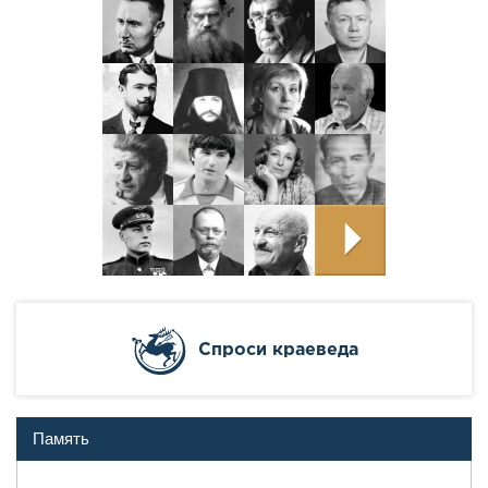
Cпроси краеведа
Память