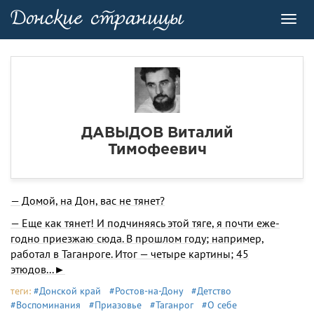
Toggl
navig
ДАВЫДОВ Виталий
Тимофеевич
— Домой, на Дон, вас не тянет?
— Еще как тянет! И подчи­няясь этой тяге, я почти еже­
годно приезжаю сюда. В прош­лом году; например,
работал в Таганроге. Итог — че­тыре картины; 45
этюдов...►
теги:
#Донской край
#Ростов-на-Дону
#Детство
#Воспоминания
#Приазовье
#Таганрог
#О себе