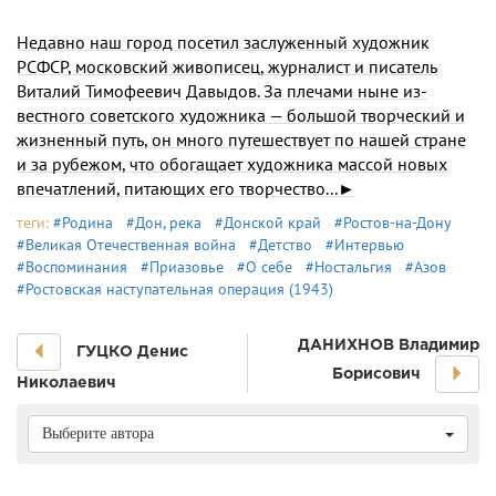
Недавно наш город посетил заслуженный художник
РСФСР, московский живо­писец, журналист и писатель
Виталий Ти­мофеевич Давыдов. За плечами ныне из­
вестного советского художника — большой творческий и
жизненный путь, он много путешествует по нашей стране
и за рубе­жом, что обогащает художника массой новых
впечатлений, питающих его творче­ство...►
теги:
#Родина
#Дон, река
#Донской край
#Ростов-на-Дону
#Великая Отечественная война
#Детство
#Интервью
#Воспоминания
#Приазовье
#О себе
#Ностальгия
#Азов
#Ростовская наступательная операция (1943)
ДАНИХНОВ Владимир
ГУЦКО Денис
Борисович
Николаевич
Выберите автора