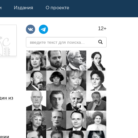
и
Издания
О проекте
12+
дин из
ании