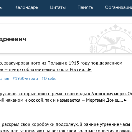
ы
Календарь
Цитаты
Память
Организаци
дреевич
о, эвакуированного из Польши в 1915 году под давлением
в — центр соблазнительного юга России...►
нания
#1930-е годы
#О себе
рукавов, которые тихо стремят свои воды к Азовскому морю. О
ий чаканом и осокой, так и называется — Мертвый Донец...►
 раскрыл свои коробочки подсолнух. В ранние утренние часы
команде, устремляют на восток свои золотые соцветия в ожид