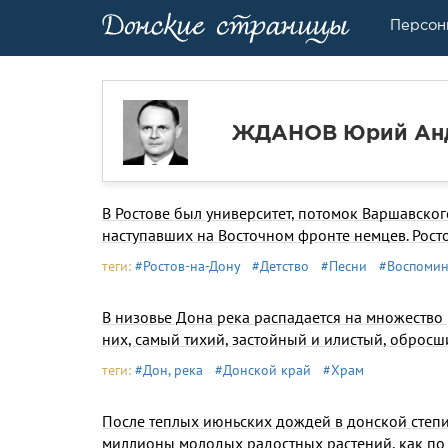
Персон
ЖДАНОВ Юрий Ан
В Ростове был университет, потомок Варшавског
наступавших на Восточном фронте немцев. Росто
теги:
#Ростов-на-Дону
#Детство
#Песни
#Воспоми
В низовье Дона река распадается на множество 
них, самый тихий, застойный и илистый, обросш
теги:
#Дон, река
#Донской край
#Храм
После теплых июньских дождей в донской степи
миллионы молодых радостных растений, как по 