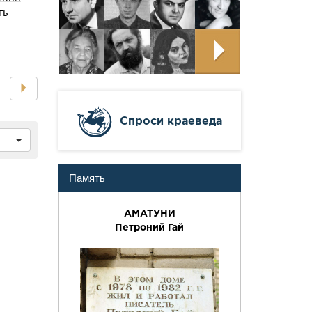
ть
Cпроси краеведа
Память
АМАТУНИ
Петроний Гай