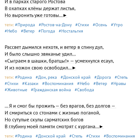
И в парках старого Ростова
В охапках клёны держат листья,
Но выронить уже готовы...►
теги:
#Природа
#Ростов-на-Дону
#Стихи
#Осень
#Утро
#Небо
#Ветер
#Погода
#Ностальгия
Рассвет дымился нехотя, и ветер в спину дул,
И было слышно звяканье удил...
«Сыграем в шашки, братцы!» — усмехнулся есаул,
И из ножон свою освободил...►
теги:
#Родина
#Дон, река
#Донской край
#Дорога
#Степь
#Стихи
#Казаки
#Воспоминания
#Небо
#Ветер
#Нравы
#Животные
#Гражданская война
#Свобода
... Я и смог бы прожить — без врагов, без долгов —
И смириться со стонами с жизнью поганой,
Но сутулые скулы сарматских богов
В глубину моей памяти смотрят с кургана...►
теги:
#Родина
#Донской край
#Степь
#Стихи
#Воспоминания