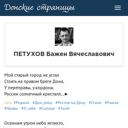
Toggl
navig
ПЕТУХОВ Бажен Вячеславович
Мой старый город не устал
Стоять на правом бреге Дона,
У переправы, у кордона,
России солнечный кристалл...►
теги:
#Родина
#Дон, река
#Ростов-на-Дону
#Стихи
#Рынок
#Нравы
#О себе
#Солнце
#Зной
Осенним утром небо мглисто,