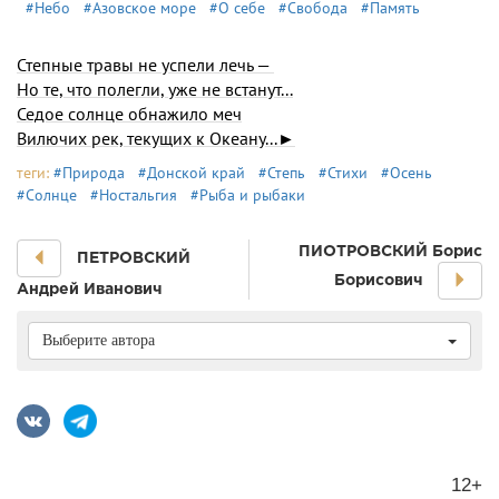
#Небо
#Азовское море
#О себе
#Свобода
#Память
​Степные травы не успели лечь —
Но те, что полегли, уже не встанут...
Седое солнце обнажило меч
Вилючих рек, текущих к Океану...►
теги:
#Природа
#Донской край
#Степь
#Стихи
#Осень
#Солнце
#Ностальгия
#Рыба и рыбаки
ПИОТРОВСКИЙ Борис
ПЕТРОВСКИЙ
Борисович
Андрей Иванович
Выберите автора
12+