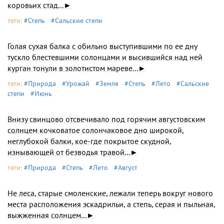
коровьих стад...►
теги:
#Степь
#Сальские степи
Голая сухая балка с обильно выступившими по ее дну
тускло блестевшими солонцами и высившийся над ней
курган тонули в золотистом мареве...►
теги:
#Природа
#Урожай
#Земля
#Степь
#Лето
#Сальские
степи
#Июнь
Внизу свинцово отсвечивало под горячим августовским
солнцем кочковатое солончаковое дно широкой,
неглубокой балки, кое-где покрытое скудной,
изнывающей от безводья травой...►
теги:
#Природа
#Степь
#Лето
#Август
Не леса, старые смоленские, лежали теперь вокруг нового
места расположения эскадрильи, а степь, серая и пыльная,
выжженная солнцем...►