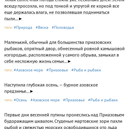
всюду просохла, но под тонкой и упругой ее коркой все
еще держалась влага, не позволявшая подниматься
пыли...►
теги:
#Природа
#Весна
#Половодье
Маленький, обычный для большинства приазовских
рыбаков, опрятный двор, обнесенный ровной камышовой
изгородью, расположенной у самого обрыва, замыкал в
себе несложную жизнь семьи...►
теги:
#Азовское море
#Приазовье
#Рыба и рыбаки
Наступила глубокая осень, — бурное азовское
предзимье...►
теги:
#Осень
#Азовское море
#Приазовье
#Рыба и рыбаки
Первые дни весенней путины пронеслись над Приазовьем
будоражащим шквалом. Студеные мартовские зори пахли
рыбой и свежестью морских освободившихся ото льда