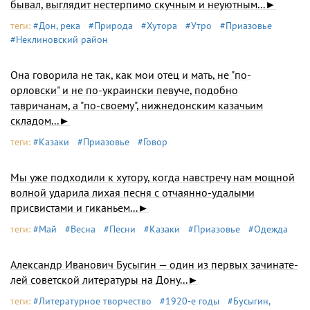
бывал, выглядит нестерпимо скучным и неуютным...►
теги:
#Дон, река
#Природа
#Хутора
#Утро
#Приазовье
#Неклиновский район
Она говорила не так, как мои отец и мать, не "по-
орловски" и не по-украински певуче, подобно
тавричанам, а "по-своему", нижнедонским казачьим
складом...►
теги:
#Казаки
#Приазовье
#Говор
Мы уже подходили к хутору, когда навстречу нам мощной
волной ударила лихая песня с отчаянно-удалыми
присвистами и гиканьем...►
теги:
#Май
#Весна
#Песни
#Казаки
#Приазовье
#Одежда
Александр Иванович Бусыгин — один из первых зачинате­
лей советской литературы на Дону...►
теги:
#Литературное творчество
#1920-е годы
#Бусыгин,