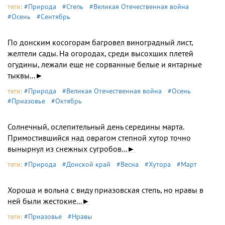
теги:
#Природа
#Степь
#Великая Отечественная война
#Осень
#Сентябрь
По донским косогорам багровел виноградный лист,
желтели сады. На огородах, среди высохших плетей
огудины, лежали еще не сорванные белые и янтарные
тыквы...►
теги:
#Природа
#Великая Отечественная война
#Осень
#Приазовье
#Октябрь
Солнечный, ослепительный день середины марта.
Примостившийся над оврагом степной хутор точно
вынырнул из снежных сугробов...►
теги:
#Природа
#Донской край
#Весна
#Хутора
#Март
Хороша и вольна с виду приазовская степь, но нравы в
ней были жестокие...►
теги:
#Приазовье
#Нравы