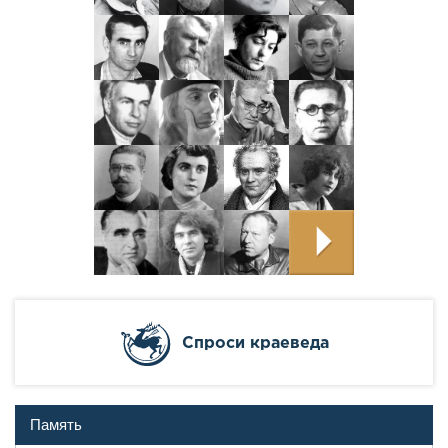
Cпроси краеведа
Память