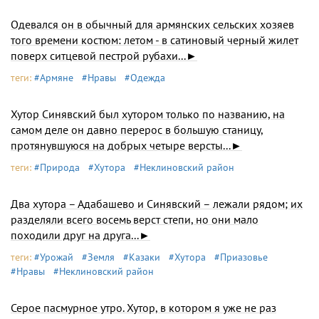
Одевался он в обычный для армянских сельских хозяев
того времени костюм: летом - в сатиновый черный жилет
поверх ситцевой пестрой рубахи...►
теги:
#Армяне
#Нравы
#Одежда
Хутор Синявский был хутором только по названию, на
самом деле он давно перерос в большую станицу,
протянувшуюся на добрых четыре версты...►
теги:
#Природа
#Хутора
#Неклиновский район
Два хутора – Адабашево и Синявский – лежали рядом; их
разделяли всего восемь верст степи, но они мало
походили друг на друга...►
теги:
#Урожай
#Земля
#Казаки
#Хутора
#Приазовье
#Нравы
#Неклиновский район
Серое пасмурное утро. Хутор, в котором я уже не раз