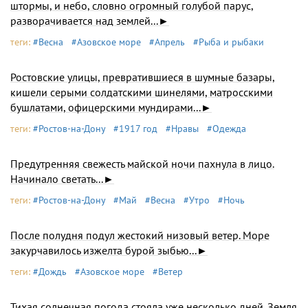
штормы, и небо, словно огромный голубой парус,
разворачивается над землей...►
теги:
#Весна
#Азовское море
#Апрель
#Рыба и рыбаки
Ростовские улицы, превратившиеся в шумные базары,
кишели серыми солдатскими шинелями, матросскими
бушлатами, офицерскими мундирами...►
теги:
#Ростов-на-Дону
#1917 год
#Нравы
#Одежда
Предутренняя свежесть майской ночи пахнула в лицо.
Начинало светать...►
теги:
#Ростов-на-Дону
#Май
#Весна
#Утро
#Ночь
После полудня подул жестокий низовый ветер. Море
закурчавилось изжелта бурой зыбью...►
теги:
#Дождь
#Азовское море
#Ветер
Тихая солнечная погода стояла уже несколько дней. Земля