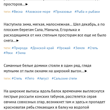
просторов...►
теги:
#Весна
#Азовское море
#Приазовье
#Рыба и рыбаки
Наступила зима, мягкая, малоснежная… Шел декабрь, а по
плоским берегам Сала, Маныча, Егорлыка и
расходящимся от них степным просторам все еще не было
снега...►
теги:
#Природа
#Донской край
#Урожай
#Земля
#Степь
#Реки
#Зима
Саманные белые домики стояли в один ряд, глядя
мутными от пыли окнами на широкий выгон...►
теги:
#Степь
#Лето
#Август
#Сальские степи
На широкие выпасы вдоль балок временами выплеснутся
пестрые россыпи конских табунов, расстелется серая
овчина совхозных отар, возникнет там и здесь и пропадет
красноватая рябь стекающих в балку на водопой