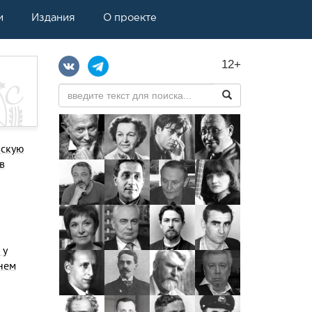
и
Издания
О проекте
12+
вскую
в
 у
 нем