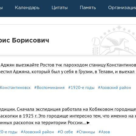
ы
Календарь
Цитаты
Память
Организаци
ис Борисович
 Аджян выезжайте Рос­тов тчк пароходом станицу Константино
­тил Аджяна, который был у себя в Грузии, в Телави, и выехал 
Константиновск
#Воспоминания
#1920-е годы
#Азовский район
е­диции. Сначала экспедиция работала на Кобяковом городище
аскопки в 1925 г. Это городище ин­тересно тем, что именно на
нных раскопок на тер­ритории России...►
0-е годы
#Азовский район
#О себе
#Станицы
#Азов