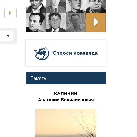
ч
Cпроси краеведа
Память
КАЛИНИН
Анатолий Вениаминович