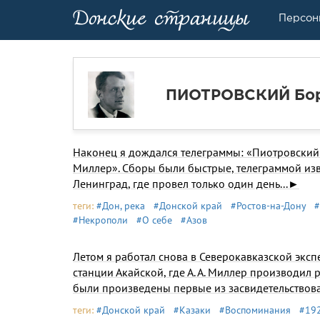
Персон
ПИОТРОВСКИЙ Бор
Наконец я дождался теле­граммы: «Пиотровский
Мил­лер». Сборы были быстрые, телеграммой извес
Ленинград, где провел только один день...►
теги:
#Дон, река
#Донской край
#Ростов-на-Дону
#
#Некрополи
#О себе
#Азов
Летом я работал снова в Северокавказской эксп
станции Акайской, где А. А. Миллер производил р
были произведены первые из засвидетельствова
теги:
#Донской край
#Казаки
#Воспоминания
#192